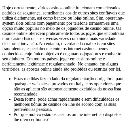
Hoje corretamente, vários casinos online funcionam com elevados
padrões de segurança, semelhantes aos de outros sites confiáveis que
utiliza diariamente, asi como bancos ou lojas online. Sim, operating-
system slots online com pagamento por telefone tornaram-se uma
opção muito popular no meio de os jogadores de casino online. Os
casinos online oferecem praticamente todos os jogos que encontraria
num casino físico — e diversas vezes com ainda mais variedade
electronic inovação. No entanto, é verdade la cual existem sites
fraudulentos, especialmente entre os internet casinos menos
conhecidos, cujo único objetivo é enganar os jogadores e roubar to
seu dinheiro. Em muitos países, jogar em casinos online é
perfeitamente legitimate e regulamentado. No entanto, em alguns
territórios, as apostas online ainda são proibidas ou restritas por lei.
Estas medidas fazem lado da regulamentação obrigatória para
quaisquer web sites aprovados em Italy, e os operadores que
não as aplicam são automaticamente excluídos da nossa lista
recomendada.
Desta forma, pode achar rapidamente e sem dificuldades os
melhores bónus de casinos on-line de acordo com as suas
preferências pessoais.
Por que motivo estão os casinos on the internet tão dispostos
the oferecer bónus?