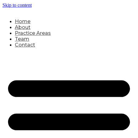
Skip to content
Home
About
Practice Areas
Team
Contact