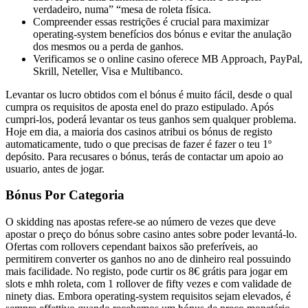
verdadeiro, numa” “mesa de roleta física.
Compreender essas restrições é crucial para maximizar
operating-system benefícios dos bónus e evitar the anulação
dos mesmos ou a perda de ganhos.
Verificamos se o online casino oferece MB Approach, PayPal,
Skrill, Neteller, Visa e Multibanco.
Levantar os lucro obtidos com el bónus é muito fácil, desde o qual
cumpra os requisitos de aposta enel do prazo estipulado. Após
cumpri-los, poderá levantar os teus ganhos sem qualquer problema.
Hoje em dia, a maioria dos casinos atribui os bónus de registo
automaticamente, tudo o que precisas de fazer é fazer o teu 1º
depósito. Para recusares o bónus, terás de contactar um apoio ao
usuario, antes de jogar.
Bónus Por Categoria
O skidding nas apostas refere-se ao número de vezes que deve
apostar o preço do bónus sobre casino antes sobre poder levantá-lo.
Ofertas com rollovers cependant baixos são preferíveis, ao
permitirem converter os ganhos no ano de dinheiro real possuindo
mais facilidade. No registo, pode curtir os 8€ grátis para jogar em
slots e mhh roleta, com 1 rollover de fifty vezes e com validade de
ninety dias. Embora operating-system requisitos sejam elevados, é