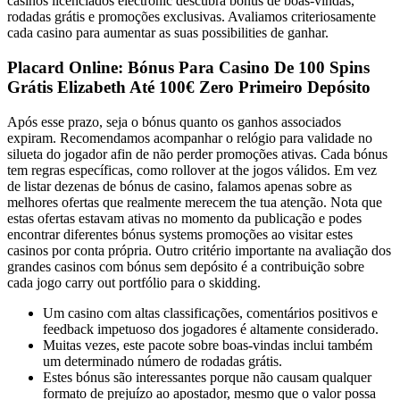
casinos licenciados electronic descubra bónus de boas-vindas,
rodadas grátis e promoções exclusivas. Avaliamos criteriosamente
cada casino para aumentar as suas possibilities de ganhar.
Placard Online: Bónus Para Casino De 100 Spins
Grátis Elizabeth Até 100€ Zero Primeiro Depósito
Após esse prazo, seja o bónus quanto os ganhos associados
expiram. Recomendamos acompanhar o relógio para validade no
silueta do jogador afin de não perder promoções ativas. Cada bónus
tem regras específicas, como rollover at the jogos válidos. Em vez
de listar dezenas de bónus de casino, falamos apenas sobre as
melhores ofertas que realmente merecem the tua atenção. Nota que
estas ofertas estavam ativas no momento da publicação e podes
encontrar diferentes bónus systems promoções ao visitar estes
casinos por conta própria. Outro critério importante na avaliação dos
grandes casinos com bónus sem depósito é a contribuição sobre
cada jogo carry out portfólio para o skidding.
Um casino com altas classificações, comentários positivos e
feedback impetuoso dos jogadores é altamente considerado.
Muitas vezes, este pacote sobre boas-vindas inclui também
um determinado número de rodadas grátis.
Estes bónus são interessantes porque não causam qualquer
formato de prejuízo ao apostador, mesmo que o valor possa