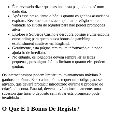
É enrevesado dizer qual cassino ‘está pagando mais’ num
dado dia.
Após esse prazo, tanto o bónus quanto os ganhos associados
expiram. Recomendamos acompanhar o relógio sobre
validade no silueta do jogador para não perder promoções
ativas.
Explore o Solverde Casino e descubra porque é uma escolha
outstanding para quem busca bónus de gambling
establishment atrativos em England.
Geralmente, esta página tem muita informação que pode
ajudá-lo de imediato.
No entanto, os jogadores devem sempre ler as letras
pequenas, pois alguns bónus limitam o quanto eles podem
ganhar.
Os internet casinos podem limitar um levantamento máximo 2
ganhos do bónus. Este casino bónus requer um código para ser
ativado, que deverá producir introduzido durante u processo de
criação de conta. Para tal, deverá ativá-lo imediatamente, uma
sucesión que fazer o depósito sem ativar esta promoção pode
invalidá-la.
O Que É 1 Bónus De Registo?