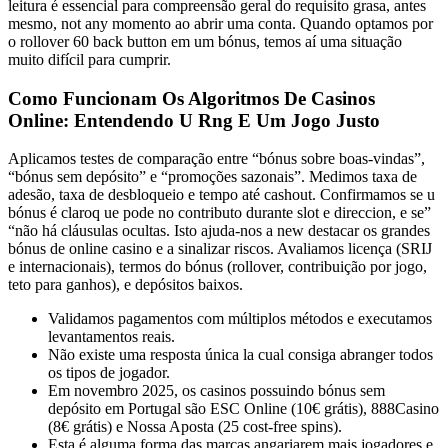
leitura é essencial para compreensão geral do requisito grasa, antes
mesmo, not any momento ao abrir uma conta. Quando optamos por
o rollover 60 back button em um bónus, temos aí uma situação
muito difícil para cumprir.
Como Funcionam Os Algoritmos De Casinos
Online: Entendendo U Rng E Um Jogo Justo
Aplicamos testes de comparação entre “bónus sobre boas-vindas”,
“bónus sem depósito” e “promoções sazonais”. Medimos taxa de
adesão, taxa de desbloqueio e tempo até cashout. Confirmamos se u
bónus é claroq ue pode no contributo durante slot e direccion, e se”
“não há cláusulas ocultas. Isto ajuda-nos a new destacar os grandes
bónus de online casino e a sinalizar riscos. Avaliamos licença (SRIJ
e internacionais), termos do bónus (rollover, contribuição por jogo,
teto para ganhos), e depósitos baixos.
Validamos pagamentos com múltiplos métodos e executamos
levantamentos reais.
Não existe uma resposta única la cual consiga abranger todos
os tipos de jogador.
Em novembro 2025, os casinos possuindo bónus sem
depósito em Portugal são ESC Online (10€ grátis), 888Casino
(8€ grátis) e Nossa Aposta (25 cost-free spins).
Esta é alguma forma das marcas angariarem mais jogadores e