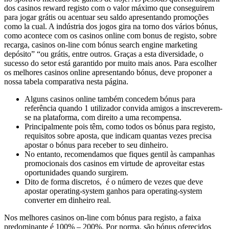
dos casinos reward registo com o valor máximo que conseguirem
para jogar grátis ou acentuar seu saldo apresentando promoções
como la cual. A indústria dos jogos gira na torno dos vários bónus,
como acontece com os casinos online com bonus de registo, sobre
recarga, casinos on-line com bónus search engine marketing
depósito” “ou grátis, entre outros. Graças a esta diversidade, o
sucesso do setor está garantido por muito mais anos. Para escolher
os melhores casinos online apresentando bónus, deve proponer a
nossa tabela comparativa nesta página.
Alguns casinos online também concedem bónus para
referência quando 1 utilizador convida amigos a inscreverem-
se na plataforma, com direito a uma recompensa.
Principalmente pois têm, como todos os bónus para registo,
requisitos sobre aposta, que indicam quantas vezes precisa
apostar o bónus para receber to seu dinheiro.
No entanto, recomendamos que fiques gentil às campanhas
promocionais dos casinos em virtude de aproveitar estas
oportunidades quando surgirem.
Dito de forma discretos, é o número de vezes que deve
apostar operating-system ganhos para operating-system
converter em dinheiro real.
Nos melhores casinos on-line com bónus para registo, a faixa
predominante é 100% – 200%. Por norma, são bónus oferecidos