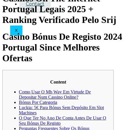
Contact
Portugal Legais 2025 +
Ranking Verificado Pelo Srij
X
Casino Bónus De Registo 2024
Portugal Since Melhores
Ofertas
Content
Como Usar O Mb Way Em Virtude De
Depositar Num Cassino Online?
Bónus Por Categoria
Luckia: 5€ Para Bónus Sem Depósito Em Slot
Machines
O Que Ter No Ano De Conta Antes De Usar O
Seu Bónus De Registo
Perguntas Frequentes Sobre Os Bónus