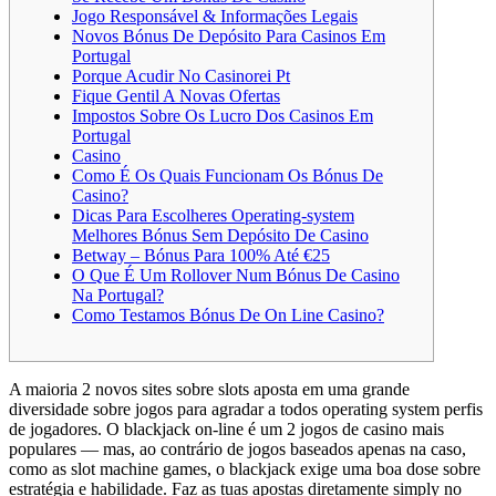
Jogo Responsável & Informações Legais
Novos Bónus De Depósito Para Casinos Em
Portugal
Porque Acudir No Casinorei Pt
Fique Gentil A Novas Ofertas
Impostos Sobre Os Lucro Dos Casinos Em
Portugal
Casino
Como É Os Quais Funcionam Os Bónus De
Casino?
Dicas Para Escolheres Operating-system
Melhores Bónus Sem Depósito De Casino
Betway – Bónus Para 100% Até €25
O Que É Um Rollover Num Bónus De Casino
Na Portugal?
Como Testamos Bónus De On Line Casino?
A maioria 2 novos sites sobre slots aposta em uma grande
diversidade sobre jogos para agradar a todos operating system perfis
de jogadores. O blackjack on-line é um 2 jogos de casino mais
populares — mas, ao contrário de jogos baseados apenas na caso,
como as slot machine games, o blackjack exige uma boa dose sobre
estratégia e habilidade. Faz as tuas apostas diretamente simply no