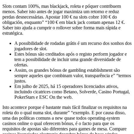
Slots contam 100%, mas blackjack, roleta e póquer contribuem
menos. Saber isto antes de jogar maximiza um retorno e reduz
perdas desnecessárias. Apostar 100 € na slots cobre 100 € do
obligación, enquanto” “100 € em black jack contam apenas 12 €.
Saber isto ajuda a cumprir o rollover sobre forma mais rápida e
estratégica.
A possibilidade de rodadas grátis é um recurso dos sonhos dos
jogadores de slot.
Estes bónus são creditados após o registo perform jogador e
tem a possibilidade de incluir uma grande diversidade de
ofertas.
Assim, os grandes bónus de gambling establishment são
sempre aqueles que combinam valor, transparência e” “termos
justos.
Em julho de 2025, há 15 operadores licenciados ativos,
incluindo cicatrices como Betano, Solverde, Casino Portugal,
PokerStars e ESC On the web.
Isto acontece porque é bastante mais fácil finalizar os requisitos na
roleta do o qual numa slot, durante” “exemplo. E por causa disso,
uma das políticas comuns a new quase todos operating-system
casinos online o qual oferecem bónus, é o facto para que os
requisitos de apostas são diferentes para games de mesa. Compare