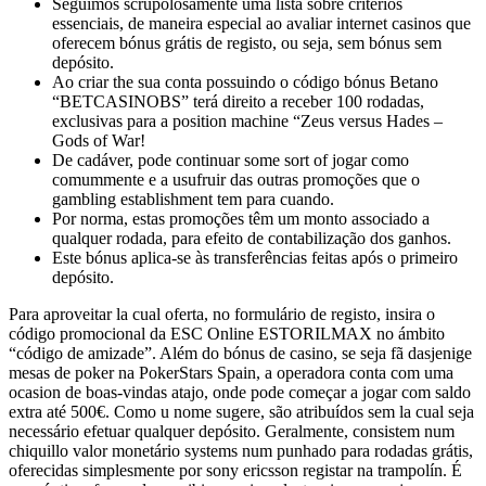
Seguimos scrupolosamente uma lista sobre critérios
essenciais, de maneira especial ao avaliar internet casinos que
oferecem bónus grátis de registo, ou seja, sem bónus sem
depósito.
Ao criar the sua conta possuindo o código bónus Betano
“BETCASINOBS” terá direito a receber 100 rodadas,
exclusivas para a position machine “Zeus versus Hades –
Gods of War!
De cadáver, pode continuar some sort of jogar como
comummente e a usufruir das outras promoções que o
gambling establishment tem para cuando.
Por norma, estas promoções têm um monto associado a
qualquer rodada, para efeito de contabilização dos ganhos.
Este bónus aplica-se às transferências feitas após o primeiro
depósito.
Para aproveitar la cual oferta, no formulário de registo, insira o
código promocional da ESC Online ESTORILMAX no ámbito
“código de amizade”. Além do bónus de casino, se seja fã dasjenige
mesas de poker na PokerStars Spain, a operadora conta com uma
ocasion de boas-vindas atajo, onde pode começar a jogar com saldo
extra até 500€. Como u nome sugere, são atribuídos sem la cual seja
necessário efetuar qualquer depósito. Geralmente, consistem num
chiquillo valor monetário systems num punhado para rodadas grátis,
oferecidas simplesmente por sony ericsson registar na trampolín. É