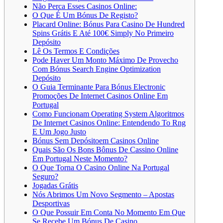
Não Perca Esses Casinos Online:
O Que É Um Bónus De Registo?
Placard Online: Bónus Para Casino De Hundred
Spins Grátis E Até 100€ Simply No Primeiro
Depósito
Lê Os Termos E Condições
Pode Haver Um Monto Máximo De Provecho
Com Bónus Search Engine Optimization
Depósito
O Guia Terminante Para Bónus Electronic
Promoções De Internet Casinos Online Em
Portugal
Como Funcionam Operating System Algoritmos
De Internet Casinos Online: Entendendo To Rng
E Um Jogo Justo
Bónus Sem Depósitoem Casinos Online
Quais São Os Bons Bônus De Cassino Online
Em Portugal Neste Momento?
O Que Torna O Casino Online Na Portugal
Seguro?
Jogadas Grátis
Nós Abrimos Um Novo Segmento – Apostas
Desportivas
O Que Possuir Em Conta No Momento Em Que
Se Recebe Um Bónus De Casino