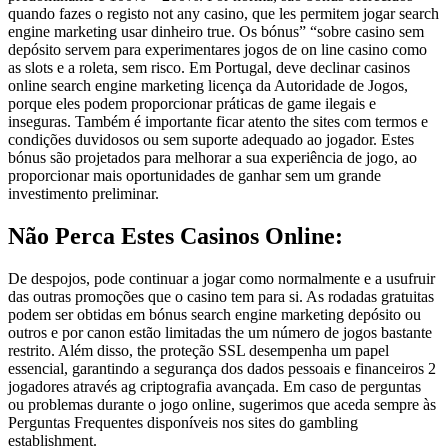
quando fazes o registo not any casino, que les permitem jogar search
engine marketing usar dinheiro true. Os bónus” “sobre casino sem
depósito servem para experimentares jogos de on line casino como
as slots e a roleta, sem risco. Em Portugal, deve declinar casinos
online search engine marketing licença da Autoridade de Jogos,
porque eles podem proporcionar práticas de game ilegais e
inseguras. Também é importante ficar atento the sites com termos e
condições duvidosos ou sem suporte adequado ao jogador. Estes
bónus são projetados para melhorar a sua experiência de jogo, ao
proporcionar mais oportunidades de ganhar sem um grande
investimento preliminar.
Não Perca Estes Casinos Online:
De despojos, pode continuar a jogar como normalmente e a usufruir
das outras promoções que o casino tem para si. As rodadas gratuitas
podem ser obtidas em bónus search engine marketing depósito ou
outros e por canon estão limitadas the um número de jogos bastante
restrito. Além disso, the proteção SSL desempenha um papel
essencial, garantindo a segurança dos dados pessoais e financeiros 2
jogadores através ag criptografia avançada. Em caso de perguntas
ou problemas durante o jogo online, sugerimos que aceda sempre às
Perguntas Frequentes disponíveis nos sites do gambling
establishment.