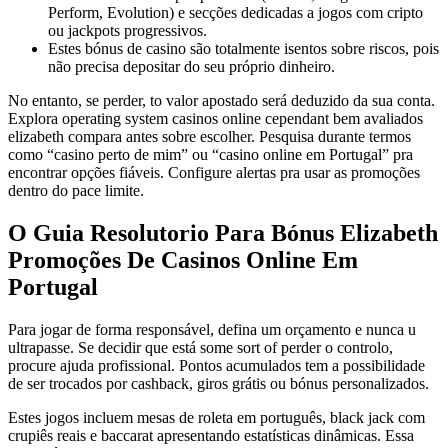
Perform, Evolution) e secções dedicadas a jogos com cripto
ou jackpots progressivos.
Estes bónus de casino são totalmente isentos sobre riscos, pois
não precisa depositar do seu próprio dinheiro.
No entanto, se perder, to valor apostado será deduzido da sua conta.
Explora operating system casinos online cependant bem avaliados
elizabeth compara antes sobre escolher. Pesquisa durante termos
como “casino perto de mim” ou “casino online em Portugal” pra
encontrar opções fiáveis. Configure alertas pra usar as promoções
dentro do pace limite.
O Guia Resolutorio Para Bónus Elizabeth
Promoções De Casinos Online Em
Portugal
Para jogar de forma responsável, defina um orçamento e nunca u
ultrapasse. Se decidir que está some sort of perder o controlo,
procure ajuda profissional. Pontos acumulados tem a possibilidade
de ser trocados por cashback, giros grátis ou bónus personalizados.
Estes jogos incluem mesas de roleta em português, black jack com
crupiês reais e baccarat apresentando estatísticas dinâmicas. Essa