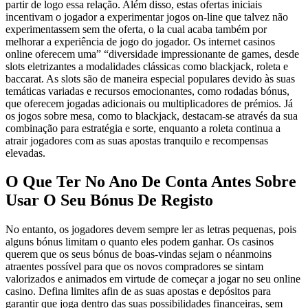
partir de logo essa relação. Além disso, estas ofertas iniciais
incentivam o jogador a experimentar jogos on-line que talvez não
experimentassem sem the oferta, o la cual acaba também por
melhorar a experiência de jogo do jogador. Os internet casinos
online oferecem uma” “diversidade impressionante de games, desde
slots eletrizantes a modalidades clássicas como blackjack, roleta e
baccarat. As slots são de maneira especial populares devido às suas
temáticas variadas e recursos emocionantes, como rodadas bónus,
que oferecem jogadas adicionais ou multiplicadores de prémios. Já
os jogos sobre mesa, como to blackjack, destacam-se através da sua
combinação para estratégia e sorte, enquanto a roleta continua a
atrair jogadores com as suas apostas tranquilo e recompensas
elevadas.
O Que Ter No Ano De Conta Antes Sobre
Usar O Seu Bónus De Registo
No entanto, os jogadores devem sempre ler as letras pequenas, pois
alguns bónus limitam o quanto eles podem ganhar. Os casinos
querem que os seus bónus de boas-vindas sejam o néanmoins
atraentes possível para que os novos compradores se sintam
valorizados e animados em virtude de começar a jogar no seu online
casino. Defina limites afin de as suas apostas e depósitos para
garantir que joga dentro das suas possibilidades financeiras, sem