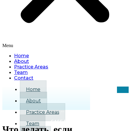
Menu
Home
About
Practice Areas
Team
Contact
Home
About
Practice Areas
GET AN INSTANT
CASE REVIEW
Team
Что делать, если