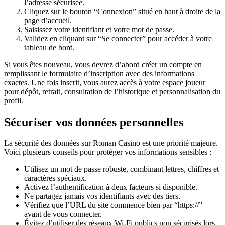
l’adresse sécurisée.
Cliquez sur le bouton “Connexion” situé en haut à droite de la
page d’accueil.
Saisissez votre identifiant et votre mot de passe.
Validez en cliquant sur “Se connecter” pour accéder à votre
tableau de bord.
Si vous êtes nouveau, vous devrez d’abord créer un compte en
remplissant le formulaire d’inscription avec des informations
exactes. Une fois inscrit, vous aurez accès à votre espace joueur
pour dépôt, retrait, consultation de l’historique et personnalisation du
profil.
Sécuriser vos données personnelles
La sécurité des données sur Roman Casino est une priorité majeure.
Voici plusieurs conseils pour protéger vos informations sensibles :
Utilisez un mot de passe robuste, combinant lettres, chiffres et
caractères spéciaux.
Activez l’authentification à deux facteurs si disponible.
Ne partagez jamais vos identifiants avec des tiers.
Vérifiez que l’URL du site commence bien par “https://”
avant de vous connecter.
Évitez d’utiliser des réseaux Wi-Fi publics non sécurisés lors