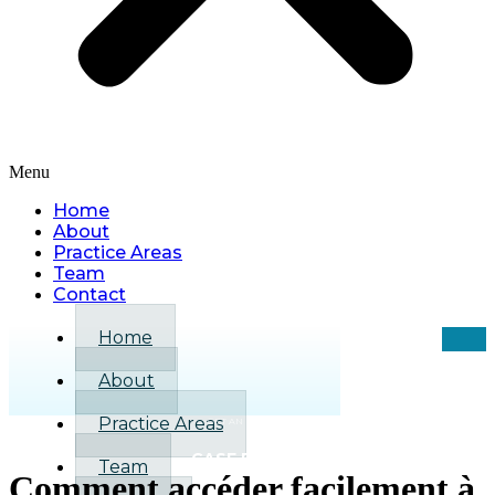
Menu
Home
About
Practice Areas
Team
Contact
Home
About
Practice Areas
GET AN INSTANT
CASE REVIEW
Team
Comment accéder facilement à