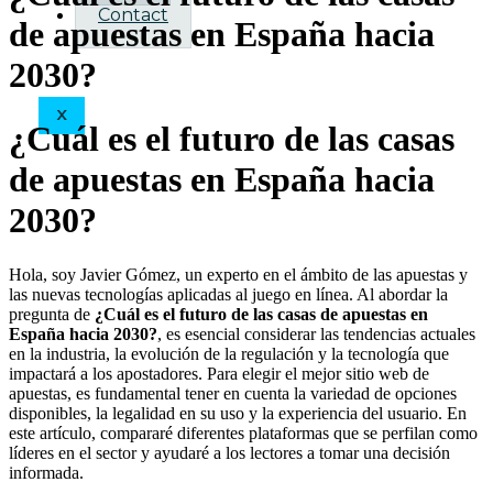
Contact
de apuestas en España hacia
2030?
X
¿Cuál es el futuro de las casas
de apuestas en España hacia
2030?
Hola, soy Javier Gómez, un experto en el ámbito de las apuestas y
las nuevas tecnologías aplicadas al juego en línea. Al abordar la
pregunta de
¿Cuál es el futuro de las casas de apuestas en
España hacia 2030?
, es esencial considerar las tendencias actuales
en la industria, la evolución de la regulación y la tecnología que
impactará a los apostadores. Para elegir el mejor sitio web de
apuestas, es fundamental tener en cuenta la variedad de opciones
disponibles, la legalidad en su uso y la experiencia del usuario. En
este artículo, compararé diferentes plataformas que se perfilan como
líderes en el sector y ayudaré a los lectores a tomar una decisión
informada.