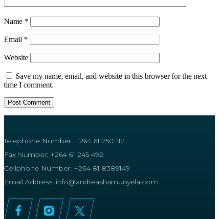
Name
*
Email
*
Website
Save my name, email, and website in this browser for the next
time I comment.
Telephone Number: +264 61 250 112
Fax Number: +264 61 245 492
Cellphone Number: +264 81 8389149
Email Address: info@andreashamunyela.com