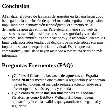
Conclusión
Al analizar el futuro de las casas de apuestas en España hacia 2030,
he llegado a la conclusión de que el mercado seguirá en expansión,
impulsado por la innovación tecnológica y el aumento de la
demanda de apuestas en línea. Para elegir el mejor sitio web de
apuestas, es esencial considerar no solo la seguridad y variedad de
opciones, sino también las bonificaciones y la atención al cliente. Al
final, cada apostador tendrá que decidir qué características son más
importantes para su experiencia individual. Espero que esta
comparativa y análisis te hayan ayudado a tomar una decisión más
informada.
Preguntas Frecuentes (FAQ)
¿Cuál es el futuro de las casas de apuestas en España
hacia 2030?
A medida que avanza la regulación y se adoptan
nuevas tecnologías, el mercado seguirá evolucionando para
ofrecer opciones más seguras y variadas.
¿Qué casas de apuestas son más fiables en España?
Plataformas como Bet365 y William Hill tienen buena
reputación y licencias válidas que garantizan su legalidad y
seguridad.