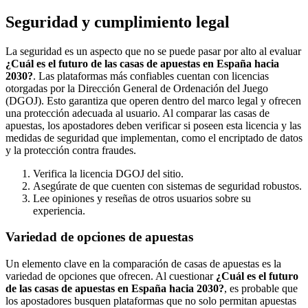
Seguridad y cumplimiento legal
La seguridad es un aspecto que no se puede pasar por alto al evaluar
¿Cuál es el futuro de las casas de apuestas en España hacia
2030?
. Las plataformas más confiables cuentan con licencias
otorgadas por la Dirección General de Ordenación del Juego
(DGOJ). Esto garantiza que operen dentro del marco legal y ofrecen
una protección adecuada al usuario. Al comparar las casas de
apuestas, los apostadores deben verificar si poseen esta licencia y las
medidas de seguridad que implementan, como el encriptado de datos
y la protección contra fraudes.
Verifica la licencia DGOJ del sitio.
Asegúrate de que cuenten con sistemas de seguridad robustos.
Lee opiniones y reseñas de otros usuarios sobre su
experiencia.
Variedad de opciones de apuestas
Un elemento clave en la comparación de casas de apuestas es la
variedad de opciones que ofrecen. Al cuestionar
¿Cuál es el futuro
de las casas de apuestas en España hacia 2030?
, es probable que
los apostadores busquen plataformas que no solo permitan apuestas