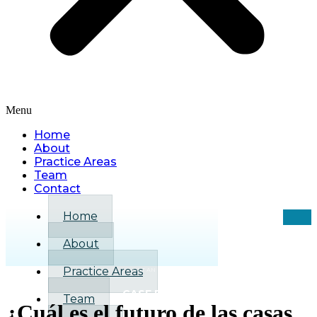
Menu
Home
About
Practice Areas
Team
Contact
Home
About
Practice Areas
GET AN INSTANT
CASE REVIEW
Team
¿Cuál es el futuro de las casas