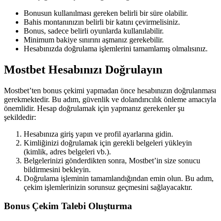
Bonusun kullanılması gereken belirli bir süre olabilir.
Bahis montanınızın belirli bir katını çevirmelisiniz.
Bonus, sadece belirli oyunlarda kullanılabilir.
Minimum bakiye sınırını aşmanız gerekebilir.
Hesabınızda doğrulama işlemlerini tamamlamış olmalısınız.
Mostbet Hesabınızı Doğrulayın
Mostbet’ten bonus çekimi yapmadan önce hesabınızın doğrulanması
gerekmektedir. Bu adım, güvenlik ve dolandırıcılık önleme amacıyla
önemlidir. Hesap doğrulamak için yapmanız gerekenler şu
şekildedir:
Hesabınıza giriş yapın ve profil ayarlarına gidin.
Kimliğinizi doğrulamak için gerekli belgeleri yükleyin
(kimlik, adres belgeleri vb.).
Belgelerinizi gönderdikten sonra, Mostbet’in size sonucu
bildirmesini bekleyin.
Doğrulama işleminin tamamlandığından emin olun. Bu adım,
çekim işlemlerinizin sorunsuz geçmesini sağlayacaktır.
Bonus Çekim Talebi Oluşturma