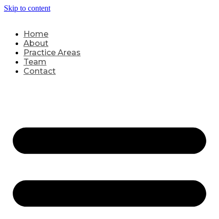
Skip to content
Home
About
Practice Areas
Team
Contact