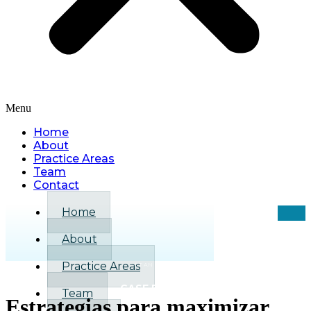
Menu
Home
About
Practice Areas
Team
Contact
Home
About
Practice Areas
GET AN INSTANT
CASE REVIEW
Team
Estrategias para maximizar