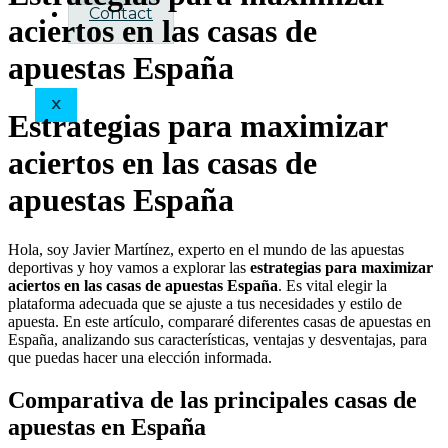
Contact
aciertos en las casas de
apuestas España
X
Estrategias para maximizar
aciertos en las casas de
apuestas España
Hola, soy Javier Martínez, experto en el mundo de las apuestas
deportivas y hoy vamos a explorar las
estrategias para maximizar
aciertos en las casas de apuestas España
. Es vital elegir la
plataforma adecuada que se ajuste a tus necesidades y estilo de
apuesta. En este artículo, compararé diferentes casas de apuestas en
España, analizando sus características, ventajas y desventajas, para
que puedas hacer una elección informada.
Comparativa de las principales casas de
apuestas en España