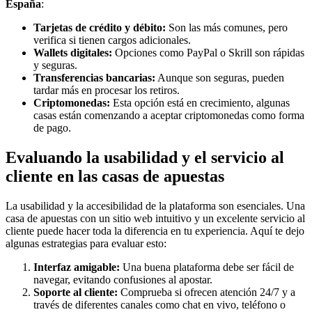
España
:
Tarjetas de crédito y débito:
Son las más comunes, pero
verifica si tienen cargos adicionales.
Wallets digitales:
Opciones como PayPal o Skrill son rápidas
y seguras.
Transferencias bancarias:
Aunque son seguras, pueden
tardar más en procesar los retiros.
Criptomonedas:
Esta opción está en crecimiento, algunas
casas están comenzando a aceptar criptomonedas como forma
de pago.
Evaluando la usabilidad y el servicio al
cliente en las casas de apuestas
La usabilidad y la accesibilidad de la plataforma son esenciales. Una
casa de apuestas con un sitio web intuitivo y un excelente servicio al
cliente puede hacer toda la diferencia en tu experiencia. Aquí te dejo
algunas estrategias para evaluar esto:
Interfaz amigable:
Una buena plataforma debe ser fácil de
navegar, evitando confusiones al apostar.
Soporte al cliente:
Comprueba si ofrecen atención 24/7 y a
través de diferentes canales como chat en vivo, teléfono o