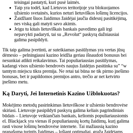
teisingai pastatyti, kuri pusė laimės.
Taip yra todėl, kad Lietuvos teritorijoje yra blokuojamos
užsienio svetainės, kurios neturi lietuviškos lošimų licencijos.
Žaidžiant šiuos žaidimus žaidėjai jaučia didesnį pasitikėjimą,
nes viską gali matyti savo akimis.
Jeigu tu kitais lietuviškais bankais pavedimo gali irgi
nepavykti padaryti, tai su „Revolut“ paskyrą dažniausiai
galima pasipildyti.
Tik taip galima įvertinti, ar suteikiamas pasiūlymas yra vertas jūsų
dėmesio – pelningiausi kazino leidžia geriau išnaudoti bonusus bei
nesunkiai atlikti reikalavimus. Tai populiariausias pasiūlymas,
kadangi visos užsienio bendrovės naujus žaidėjus pasitinka su” “w
tamtym miejscu tikra premija. Ne retai tai būna ne tik pirmo įnešimo
bonusas, bet ir papildomos premijos antro, trečio ar net ketvirto
įnešimo metu.
Ką Daryti, Jei Internetinis Kazino Užblokuotas?
Mokėjimo metodų pasirinkimas lietuviškose ir užsienio bendrovėse
skiriasi. Lietuvoje pasipildyti paskyrą galima keliais pagrindiniais
būdais – Lietuvoje veikiančiais bankais, keliomis populiariausiomis
el. Blackjack yra vienas iš populiariausių kortų žaidimų, kurį galima
rasti visose lošimų bendrovėse internete. Tai mažiausią kazino
pranašumą turintis žaidimas – lošiant optimaliai, grąža žaidėjams