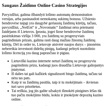
Saugaus Žaidimo Online Casino Strategijos
Pavyzdžiui, galima išbandyti lošimo automatų demonstration
versijas, arba pasinaudoti nemokamų sukimų bonusu. Užsienio
bendrovėse taipgi yra daugybė geriausių žaidimų kūrėjų, tačiau,
pavyzdžiui, „NetEnt“ ir „Novomatic“ žaidimai nėra prieinami
žaidėjams iš Lietuvos. Įprasta, jogei šiose bendrovėse žaidimų
pasirinkimas viršija 3 000, yra žaidimų su progresyviais
pagrindiniais prizais, galima rasti daug mažiau žinomų žaidimų
kūrėjų. Dėl in order to, Lietuvoje atsivėrė naujos durys – įmonėms
nebereikia investuoti didelių pinigų, kadangi pelnyti nuotolinio
lošimo licenciją yra daug paprasčiau ir pigiau.
Lietuviški kazino internete neturi žaidimų su progresyviu
pagrindiniu prizu, kadangi juos draudžia Lietuvoje galiojantys
įstatymai.
Iš dalies tai gali kažkiek signalizuoti bingo žaidimą, tačiau tai
nėra tas pats.
Kaip ir su žaidimų pasiūla, taip ir tu mokėjimais – ikvienas
turi savo prioritetus.
Tai reiškia, jog jūs galite užsakyti išmokėti pinigines lėšas tik
tuo pačiu mokėjimo būdu, kokiu ir įmokėjote depozitą kazino
online.