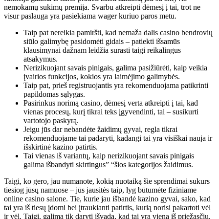
nemokamų sukimų premija. Svarbu atkreipti dėmesį į tai, trot ne
visur paslauga yra pasiekiama wager kuriuo paros metu.
Taip pat nereikia pamiršti, kad nemaža dalis casino bendrovių
siūlo galimybę pasidomėti gidais – patiekti išsamūs
klausimynai dažnam leidžia surasti taigi reikalingus
atsakymus.
Nerizikuojant savais pinigais, galima pasižiūrėti, kaip veikia
įvairios funkcijos, kokios yra laimėjimo galimybės.
Taip pat, prieš registruojantis yra rekomenduojama patikrinti
papildomas sąlygas.
Pasirinkus norimą casino, dėmesį verta atkreipti į tai, kad
vienas procesų, kurį tikrai teks įgyvendinti, tai – susikurti
vartotojo paskyrą.
Jeigu jūs dar nebandėte žaidimų gyvai, regla tikrai
rekomenduojame tai padaryti, kadangi tai yra visiškai nauja ir
išskirtinė kazino patirtis.
Tai vienas iš variantų, kaip nerizikuojant savais pinigais
galima išbandyti skirtingus” “šios kategorijos žaidimus.
Taigi, ko gero, jau numanote, kokią nuotaiką šie sprendimai sukurs
tiesiog jūsų namuose – jūs jausitės taip, lyg būtumėte fiziniame
online casino salone. Tie, kurie jau išbandė kazino gyvai, sako, kad
tai yra iš tiesų įdomi bei įtraukianti patirtis, kurią norisi pakartoti vėl
ir vėl. Taigi, galima tik daryti išvadą, kad tai yra viena iš priežasčių,