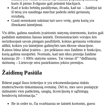
kuris iš pirmo žvilgsnio gali priminti blackjack.
Kad ir koks bebūtų pasiūlymas, išvada, kad tai – žaidėjui tai
iš tiesų yra naudinga marchar padeda siekti geriausių
rezultatų.
Gauti nemokami sukimai turi savo vertę, greta kurią yra
išmokami laimėjimai.
Vis dėlto, galima naudotis įvairiomis statymų sistemomis, kurios gali
padidinti statistinius šansus laimėti. Demonstracinės versijos leis
nerizikuojant savais pinigais pasižiūrėti, kokius geriausia veiksmus
atlikti, kokios yra laimėjimo galimybės tam tikrose situacijose.
Kainos būna labai įvairios – jos priklauso nuo žaidimo ir funkcijos,
kurią galima nusipirkti. Normalu, kad tam tikra premija žaidime
kainuoja 20 – 1 000x statymo sumos. Tai vienas iš” “didžiausių
skirtumų – Lietuvoje nėra pasiekiamos jokios premijos.
Žaidimų Pasiūla
Būtent pagal šiuos kriterijus ir yra rekomenduojama rinktis
mutterschwein tinkamiausią svetainę. Dėl to, mes savo puslapyje
dalinamės vien patikrintų, saugių, licencijuotų ir sąžiningų
bendrovių informacija.”
Be in order to, čia svarbiausia ne laimėti kortomis, guess