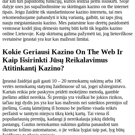
dar kiti turi papildomų funkcijų, kurios leidžia jiems išsiskirti. Šioje
dalyje uses jus supažindinsime su skirtingais kazino on the internet
tipais. Jeigu žaidėte tik standartiniuose kazino internetu, tai mes
rekomenduojame pabandyti ir kitą variantą, galbūt, tai taps jūsų
nauju mėgstamiausiu kazino. Mes patarsime kuo derėtų pasidomėti
ventosear kodėl jūsų dėmesio turėtų būti kelti tik legalūs kazino
online Lietuvoje. Kaip skirtumą galima pažymėti tai, jog lietuviškose
svetainėse įprastai yra kur kas mažesni limitai.
Kokie Geriausi Kazino On The Web Ir
Kaip Išsirinkti Jūsų Reikalavimus
Atitinkantį Kazino?
Įprastai žaidėjai gali gauti 10 – 20 nemokamų sukimų arba 10€
vertės nemokamų statymų žaidimuose už tai, jogei užsiregistravo.
Kartais reikia prie paskyros pridėti mokėjimo metodą, gamble
įnešimo atlikti nereikia. Ši premija yra visiškai be jokios rizikos,
tačiau irgi dydis jos yra kur kas mažesnis nei suteiktos premijos už
įnešimą. Gautą laimėjimą iš bonuso be įnešimo visada reikės
peržaisti w tamtym miejscu tikrą kiekį kartų. Tai viena iš
populiariausių premijų, kadangi ji nereikalauja jokių didelių
pastangų. Gautus nemokamus sukimus galima panaudoti tam
tikruose lošimo automatuose, o jie veikia lygiai taip pat, lyg būtų