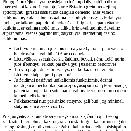
Pinigų išmokėjimas yra neatsiejama lošimų dalis, todėl patikimi
internetiniai kazino Lietuvoje, kurie išsiskiria greitu mokėjimų
apdorojimu, įprastai susilaukia daugiau dėmesio. Mes visada
patikriname, kokiais būdais galima pasipildyti paskyrą, kokie yra
limitai, ar taikomi papildomi mokesčiai. Taip pat, nepamirštame
patikrinti, ar galima mokėjimus atlikti kriptovaliutomis. Savaime
suprantama, vienas pagrindinių dalykų yra internetinių casino
patikimumas.
Lietuvoje minimali įnešimo suma yra 3€, tuo tarpu užsienio
bendrovėse ji gali būti 10€ arba daugiau.
Lietuviškose svetainėse šių žaidimų beveik nėra, todėl norint
juos išbandyti, reikėtų pasižvalgyti į užsienio bendroves.
Tai yra pagrindinės priežastys, dėl ko kazino internetu
Lietuvoje taip stipriai populiarėja.
Jų žaidimai pasižymi unikaliomis funkcijomis, dažnai
naudojama mechanika, kai susprogusią simbolių kombinaciją
pakeičia nauji – taip suteikiama galimybė vieno sukimo metu
laimėti kelis kartus.
Priklausomai nuo pasirinkto statymo, gali būti, jog minimali
statymo suma sieks vos 1€.
Prisijungiate, susirandate savo mėgstamiausią žaidimą ir tiesiog
žaidžiate. Internetiniai kazino yra labai skirtingi – kai kuriuose galite
tiesiog užsiregistruoti ventosear žaisti, kai kuriuos reikia atsisiųsti, o