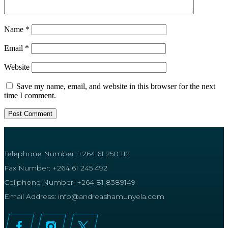
Name
*
Email
*
Website
Save my name, email, and website in this browser for the next
time I comment.
Telephone Number: +264 61 250 112
Fax Number: +264 61 245 492
Cellphone Number: +264 81 8389149
Email Address: info@andreashamunyela.com