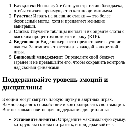
Блэкджек:
Используйте базовую стратегию блэкджека,
чтобы снизить преимущество казино до минимум.
Рулетка:
Играть на внешние ставки — это более
безопасный метод, хотя и предлагает меньшие
выигрыши.
Слоты:
Изучайте таблицы выплат и выбирайте слоты с
высоким процентом возврата игроку (RTP).
Видеопокер:
Видеопокер часто предоставляет лучшие
шансы. Запомните стратегии для каждой конкретной
игры.
Банковый менеджмент:
Определите свой бюджет
заранее и не превышайте его, чтобы сохранить контроль
над своими финансами.
Поддерживайте уровень эмоций и
дисциплины
Эмоции могут сыграть плохую шутку в азартных играх.
Важно сохранять спокойствие и контролировать свои эмоции.
Вот несколько советов для поддержания дисциплины:
Установите лимиты:
Определите максимальную сумму,
которую вы готовы потратить, и придерживайтесь