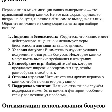
Первый шаг к максимизации ваших выигрышей — это
правильный выбор казино. Не все платформы одинаково
щедры на бонусы, и важно найти самые выгодные из них.
Обратите внимание на следующие аспекты при выборе
казино:
Лицензия и безопасность:
Убедитесь, что казино имеет
действующую лицензию и использует меры
безопасности для защиты ваших данных.
Условия бонусов:
Внимательно изучите условия
получения и отыгрыша бонусов. Некоторые казино
могут иметь высокие требования к отыгрышу.
Разнообразие игр:
Выбирайте сайты, которые
предлагают широкий ассортимент игр, чтобы
разнообразить свой опыт.
Отзывы игроков:
Читайте отзывы других игроков о
казино, чтобы понять его репутацию.
Поддержка клиентов:
Наличие отзывчивой службы
поддержки может быть важным фактором, особенно
если у вас возникнут проблемы.
Оптимизация использования бонусов