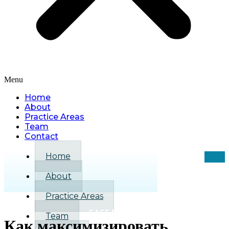
Menu
Home
About
Practice Areas
Team
Contact
Home
About
Practice Areas
GET AN INSTANT
CASE REVIEW
Team
Как максимизировать