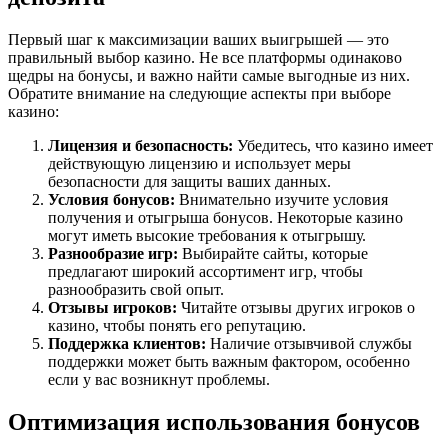
Первый шаг к максимизации ваших выигрышей — это
правильный выбор казино. Не все платформы одинаково
щедры на бонусы, и важно найти самые выгодные из них.
Обратите внимание на следующие аспекты при выборе
казино:
Лицензия и безопасность:
Убедитесь, что казино имеет
действующую лицензию и использует меры
безопасности для защиты ваших данных.
Условия бонусов:
Внимательно изучите условия
получения и отыгрыша бонусов. Некоторые казино
могут иметь высокие требования к отыгрышу.
Разнообразие игр:
Выбирайте сайты, которые
предлагают широкий ассортимент игр, чтобы
разнообразить свой опыт.
Отзывы игроков:
Читайте отзывы других игроков о
казино, чтобы понять его репутацию.
Поддержка клиентов:
Наличие отзывчивой службы
поддержки может быть важным фактором, особенно
если у вас возникнут проблемы.
Оптимизация использования бонусов