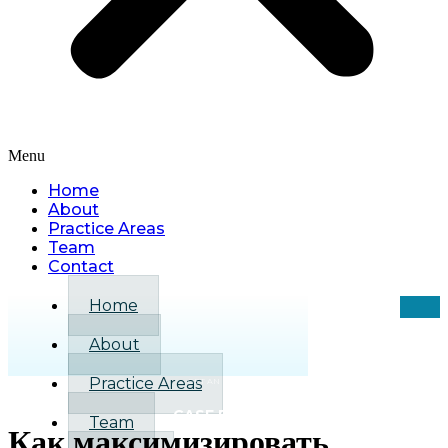
Menu
Home
About
Practice Areas
Team
Contact
Home
About
Practice Areas
GET AN INSTANT
CASE REVIEW
Team
Как максимизировать