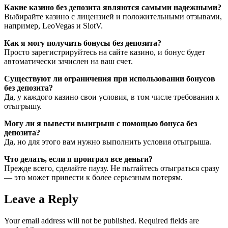
Какие казино без депозита являются самыми надежными?
Выбирайте казино с лицензией и положительными отзывами,
например, LeoVegas и SlotV.
Как я могу получить бонусы без депозита?
Просто зарегистрируйтесь на сайте казино, и бонус будет
автоматически зачислен на ваш счет.
Существуют ли ограничения при использовании бонусов
без депозита?
Да, у каждого казино свои условия, в том числе требования к
отыгрышу.
Могу ли я вывести выигрыш с помощью бонуса без
депозита?
Да, но для этого вам нужно выполнить условия отыгрыша.
Что делать, если я проиграл все деньги?
Прежде всего, сделайте паузу. Не пытайтесь отыграться сразу
— это может привести к более серьезным потерям.
Leave a Reply
Your email address will not be published.
Required fields are