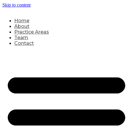
Skip to content
Home
About
Practice Areas
Team
Contact