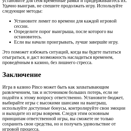
установите для себя временные рамки и придерживайтесь их.
Удачно выиграв, не спешите продолжать игру. Используйте
следующие методы:
Установите лимит по времени для каждой игровой
сессии.
Определите порог выигрыша, после которого вы
остановитесь.
Если вы начали проигрывать, лучше завершite игру.
Это поможет избежать ситуаций, когда вы будете пытаться
отыграться, и даст возможность насладиться временем,
проведённым в казино, без лишнего стресса.
Заключение
Игра в казино Pinco может быть как захватывающим
развлечением, так и источником больших потерь, если не
подойти к этому вопросу ответственно. Установите бюджет,
выбирайте игры с высокими шансами на выигрыш,
используйте доступные бонусы, контролируйте свои эмоции
и выходите из игры вовремя. Следуя этим основным
принципам ответственной игры, вы сможете не только
сохранить свои средства, но и получать удовольствие от
игровой процесса.