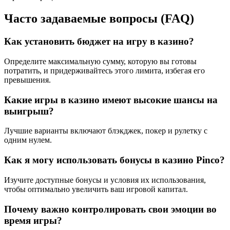
Часто задаваемые вопросы (FAQ)
Как установить бюджет на игру в казино?
Определите максимальную сумму, которую вы готовы
потратить, и придерживайтесь этого лимита, избегая его
превышения.
Какие игры в казино имеют высокие шансы на
выигрыш?
Лучшие варианты включают блэкджек, покер и рулетку с
одним нулем.
Как я могу использовать бонусы в казино Pinco?
Изучите доступные бонусы и условия их использования,
чтобы оптимально увеличить ваш игровой капитал.
Почему важно контролировать свои эмоции во
время игры?