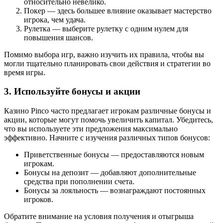
относительно невелико.
Покер — здесь большее влияние оказывает мастерство
игрока, чем удача.
Рулетка — выберите рулетку с одним нулем для
повышения шансов.
Помимо выбора игр, важно изучить их правила, чтобы вы
могли тщательно планировать свои действия и стратегии во
время игры.
3. Используйте бонусы и акции
Казино Pinco часто предлагает игрокам различные бонусы и
акции, которые могут помочь увеличить капитал. Убедитесь,
что вы используете эти предложения максимально
эффективно. Начните с изучения различных типов бонусов:
Приветственные бонусы — предоставляются новым
игрокам.
Бонусы на депозит — добавляют дополнительные
средства при пополнении счета.
Бонусы за лояльность — вознаграждают постоянных
игроков.
Обратите внимание на условия получения и отыгрыша