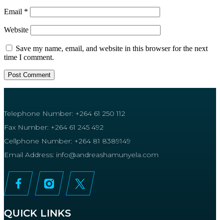
Email
*
Website
Save my name, email, and website in this browser for the next
time I comment.
Telephone Number: +264 61 250 112
Fax Number: +264 61 245 492
Cellphone Number: +264 81 8389149
Email Address: info@andreashamunyela.com
QUICK LINKS