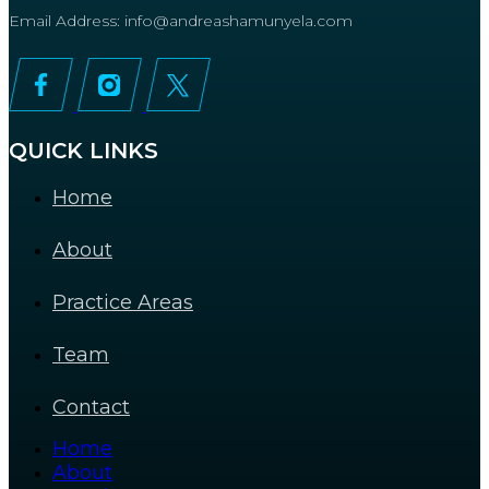
Email Address: info@andreashamunyela.com
QUICK LINKS
Home
About
Practice Areas
Team
Contact
Home
About