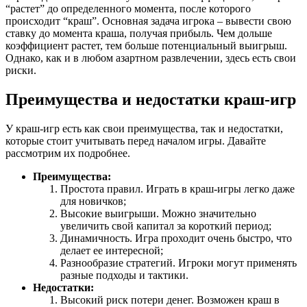
“растет” до определенного момента, после которого
происходит “краш”. Основная задача игрока – вывести свою
ставку до момента краша, получая прибыль. Чем дольше
коэффициент растет, тем больше потенциальный выигрыш.
Однако, как и в любом азартном развлечении, здесь есть свои
риски.
Преимущества и недостатки краш-игр
У краш-игр есть как свои преимущества, так и недостатки,
которые стоит учитывать перед началом игры. Давайте
рассмотрим их подробнее.
Преимущества:
Простота правил. Играть в краш-игры легко даже
для новичков;
Высокие выигрыши. Можно значительно
увеличить свой капитал за короткий период;
Динамичность. Игра проходит очень быстро, что
делает ее интересной;
Разнообразие стратегий. Игроки могут применять
разные подходы и тактики.
Недостатки:
Высокий риск потери денег. Возможен краш в