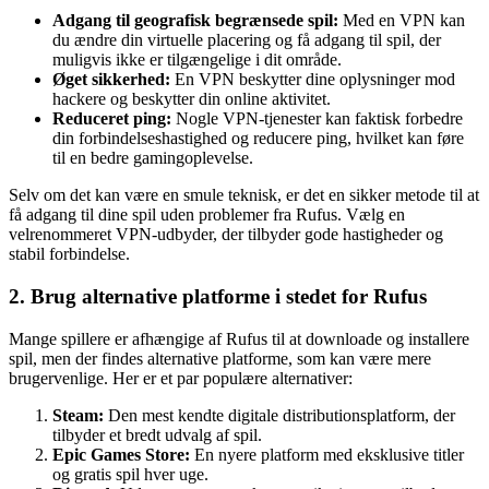
Adgang til geografisk begrænsede spil:
Med en VPN kan
du ændre din virtuelle placering og få adgang til spil, der
muligvis ikke er tilgængelige i dit område.
Øget sikkerhed:
En VPN beskytter dine oplysninger mod
hackere og beskytter din online aktivitet.
Reduceret ping:
Nogle VPN-tjenester kan faktisk forbedre
din forbindelseshastighed og reducere ping, hvilket kan føre
til en bedre gamingoplevelse.
Selv om det kan være en smule teknisk, er det en sikker metode til at
få adgang til dine spil uden problemer fra Rufus. Vælg en
velrenommeret VPN-udbyder, der tilbyder gode hastigheder og
stabil forbindelse.
2. Brug alternative platforme i stedet for Rufus
Mange spillere er afhængige af Rufus til at downloade og installere
spil, men der findes alternative platforme, som kan være mere
brugervenlige. Her er et par populære alternativer:
Steam:
Den mest kendte digitale distributionsplatform, der
tilbyder et bredt udvalg af spil.
Epic Games Store:
En nyere platform med eksklusive titler
og gratis spil hver uge.