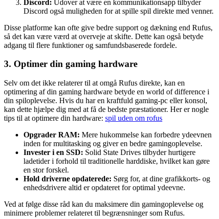
Discord:
Udover at være en kommunikationsapp tilbyder
Discord også muligheden for at spille spil direkte med venner.
Disse platforme kan ofte give bedre support og dækning end Rufus,
så det kan være værd at overveje at skifte. Dette kan også betyde
adgang til flere funktioner og samfundsbaserede fordele.
3. Optimer din gaming hardware
Selv om det ikke relaterer til at omgå Rufus direkte, kan en
optimering af din gaming hardware betyde en world of difference i
din spiloplevelse. Hvis du har en kraftfuld gaming-pc eller konsol,
kan dette hjælpe dig med at få de bedste præstationer. Her er nogle
tips til at optimere din hardware:
spil uden om rofus
Opgrader RAM:
Mere hukommelse kan forbedre ydeevnen
inden for multitasking og giver en bedre gamingoplevelse.
Invester i en SSD:
Solid State Drives tilbyder hurtigere
ladetider i forhold til traditionelle harddiske, hvilket kan gøre
en stor forskel.
Hold driverne opdaterede:
Sørg for, at dine grafikkorts- og
enhedsdrivere altid er opdateret for optimal ydeevne.
Ved at følge disse råd kan du maksimere din gamingoplevelse og
minimere problemer relateret til begrænsninger som Rufus.