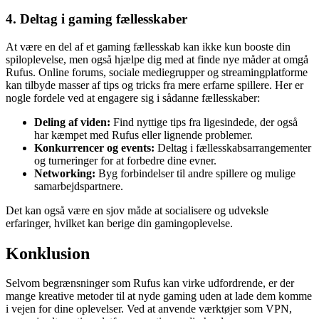
4. Deltag i gaming fællesskaber
At være en del af et gaming fællesskab kan ikke kun booste din
spiloplevelse, men også hjælpe dig med at finde nye måder at omgå
Rufus. Online forums, sociale mediegrupper og streamingplatforme
kan tilbyde masser af tips og tricks fra mere erfarne spillere. Her er
nogle fordele ved at engagere sig i sådanne fællesskaber:
Deling af viden:
Find nyttige tips fra ligesindede, der også
har kæmpet med Rufus eller lignende problemer.
Konkurrencer og events:
Deltag i fællesskabsarrangementer
og turneringer for at forbedre dine evner.
Networking:
Byg forbindelser til andre spillere og mulige
samarbejdspartnere.
Det kan også være en sjov måde at socialisere og udveksle
erfaringer, hvilket kan berige din gamingoplevelse.
Konklusion
Selvom begrænsninger som Rufus kan virke udfordrende, er der
mange kreative metoder til at nyde gaming uden at lade dem komme
i vejen for dine oplevelser. Ved at anvende værktøjer som VPN,