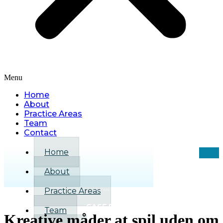
Menu
Home
About
Practice Areas
Team
Contact
Home
About
Practice Areas
GET AN INSTANT
CASE REVIEW
Team
Kreative måder at spil uden om