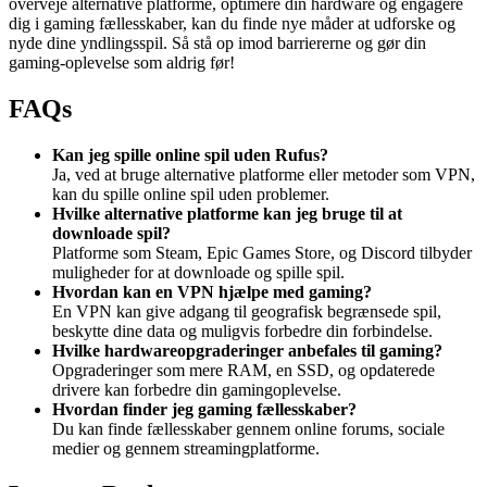
overveje alternative platforme, optimere din hardware og engagere
dig i gaming fællesskaber, kan du finde nye måder at udforske og
nyde dine yndlingsspil. Så stå op imod barriererne og gør din
gaming-oplevelse som aldrig før!
FAQs
Kan jeg spille online spil uden Rufus?
Ja, ved at bruge alternative platforme eller metoder som VPN,
kan du spille online spil uden problemer.
Hvilke alternative platforme kan jeg bruge til at
downloade spil?
Platforme som Steam, Epic Games Store, og Discord tilbyder
muligheder for at downloade og spille spil.
Hvordan kan en VPN hjælpe med gaming?
En VPN kan give adgang til geografisk begrænsede spil,
beskytte dine data og muligvis forbedre din forbindelse.
Hvilke hardwareopgraderinger anbefales til gaming?
Opgraderinger som mere RAM, en SSD, og opdaterede
drivere kan forbedre din gamingoplevelse.
Hvordan finder jeg gaming fællesskaber?
Du kan finde fællesskaber gennem online forums, sociale
medier og gennem streamingplatforme.