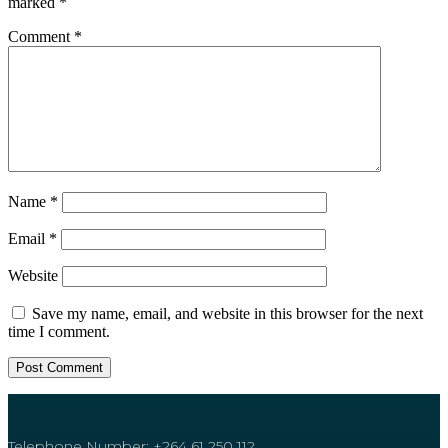
marked
*
Comment
*
Name
*
Email
*
Website
Save my name, email, and website in this browser for the next
time I comment.
Telephone Number: +264 61 250 112