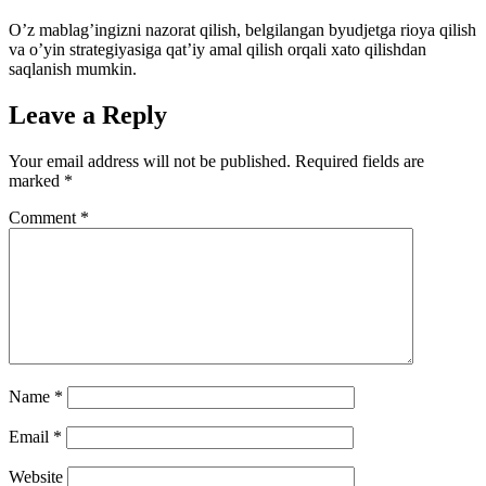
O’z mablag’ingizni nazorat qilish, belgilangan byudjetga rioya qilish
va o’yin strategiyasiga qat’iy amal qilish orqali xato qilishdan
saqlanish mumkin.
Leave a Reply
Your email address will not be published.
Required fields are
marked
*
Comment
*
Name
*
Email
*
Website