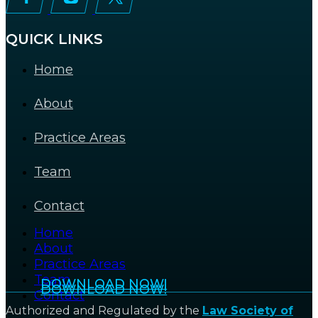
QUICK LINKS
Home
About
Practice Areas
Team
Contact
Home
About
Practice Areas
Team
DOWNLOAD NOW!
DOWNLOAD NOW!
Contact
Authorized and Regulated by the
Law Society of