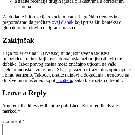
Istražite recenzije drugih igrača o iskustvima u određenim
casinima.
Za dodatne informacije o kockarnicama i igračkim trendovima
preporučamo da pročitate
ovaj članak
koji pruža širi kontekst o
globalnim trendovima u igrama na sreću.
Zaključak
High roller casina u Hrvatskoj nude jedinstvena iskustva
prilagođena onima koji love adrenalinske uzbudljivosti i visoke
dobitke. Izbor pravog casina može značajno utjecati na vaše
cjelokupno iskustvo igranja. Stoga je važno istražiti dostupne opcije
i birati pametno. Također, pratite najnovija događanja i trendove na
društvenim mrežama, poput
Twittera
, kako biste ostali u trendu.
Leave a Reply
Your email address will not be published.
Required fields are
marked
*
Comment
*