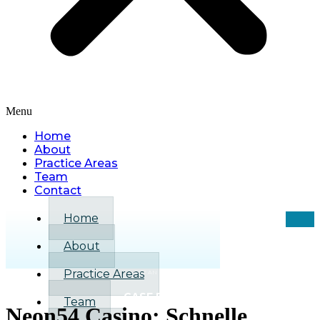
Menu
Home
About
Practice Areas
Team
Contact
Home
About
Practice Areas
GET AN INSTANT
CASE REVIEW
Team
Neon54 Casino: Schnelle