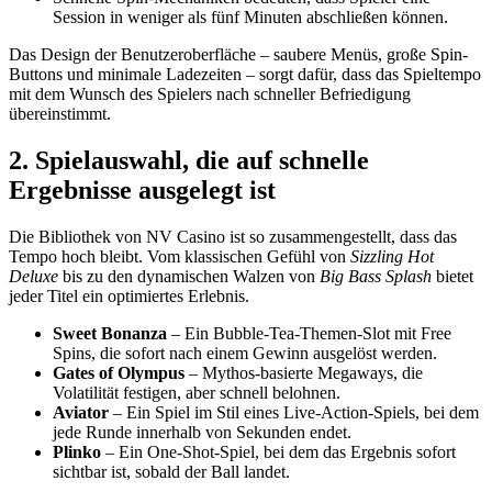
Session in weniger als fünf Minuten abschließen können.
Das Design der Benutzeroberfläche – saubere Menüs, große Spin-
Buttons und minimale Ladezeiten – sorgt dafür, dass das Spieltempo
mit dem Wunsch des Spielers nach schneller Befriedigung
übereinstimmt.
2. Spielauswahl, die auf schnelle
Ergebnisse ausgelegt ist
Die Bibliothek von NV Casino ist so zusammengestellt, dass das
Tempo hoch bleibt. Vom klassischen Gefühl von
Sizzling Hot
Deluxe
bis zu den dynamischen Walzen von
Big Bass Splash
bietet
jeder Titel ein optimiertes Erlebnis.
Sweet Bonanza
– Ein Bubble‑Tea‑Themen‑Slot mit Free
Spins, die sofort nach einem Gewinn ausgelöst werden.
Gates of Olympus
– Mythos‑basierte Megaways, die
Volatilität festigen, aber schnell belohnen.
Aviator
– Ein Spiel im Stil eines Live‑Action‑Spiels, bei dem
jede Runde innerhalb von Sekunden endet.
Plinko
– Ein One‑Shot‑Spiel, bei dem das Ergebnis sofort
sichtbar ist, sobald der Ball landet.