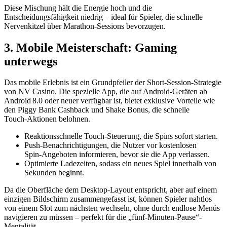
Diese Mischung hält die Energie hoch und die
Entscheidungsfähigkeit niedrig – ideal für Spieler, die schnelle
Nervenkitzel über Marathon‑Sessions bevorzugen.
3. Mobile Meisterschaft: Gaming
unterwegs
Das mobile Erlebnis ist ein Grundpfeiler der Short‑Session‑Strategie
von NV Casino. Die spezielle App, die auf Android‑Geräten ab
Android 8.0 oder neuer verfügbar ist, bietet exklusive Vorteile wie
den Piggy Bank Cashback und Shake Bonus, die schnelle
Touch‑Aktionen belohnen.
Reaktionsschnelle Touch‑Steuerung, die Spins sofort starten.
Push‑Benachrichtigungen, die Nutzer vor kostenlosen
Spin‑Angeboten informieren, bevor sie die App verlassen.
Optimierte Ladezeiten, sodass ein neues Spiel innerhalb von
Sekunden beginnt.
Da die Oberfläche dem Desktop‑Layout entspricht, aber auf einem
einzigen Bildschirm zusammengefasst ist, können Spieler nahtlos
von einem Slot zum nächsten wechseln, ohne durch endlose Menüs
navigieren zu müssen – perfekt für die „fünf‑Minuten‑Pause“-
Mentalität.