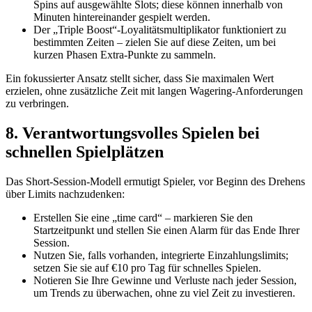
Spins auf ausgewählte Slots; diese können innerhalb von
Minuten hintereinander gespielt werden.
Der „Triple Boost“‑Loyalitätsmultiplikator funktioniert zu
bestimmten Zeiten – zielen Sie auf diese Zeiten, um bei
kurzen Phasen Extra‑Punkte zu sammeln.
Ein fokussierter Ansatz stellt sicher, dass Sie maximalen Wert
erzielen, ohne zusätzliche Zeit mit langen Wagering‑Anforderungen
zu verbringen.
8. Verantwortungsvolles Spielen bei
schnellen Spielplätzen
Das Short‑Session‑Modell ermutigt Spieler, vor Beginn des Drehens
über Limits nachzudenken:
Erstellen Sie eine „time card“ – markieren Sie den
Startzeitpunkt und stellen Sie einen Alarm für das Ende Ihrer
Session.
Nutzen Sie, falls vorhanden, integrierte Einzahlungslimits;
setzen Sie sie auf €10 pro Tag für schnelles Spielen.
Notieren Sie Ihre Gewinne und Verluste nach jeder Session,
um Trends zu überwachen, ohne zu viel Zeit zu investieren.