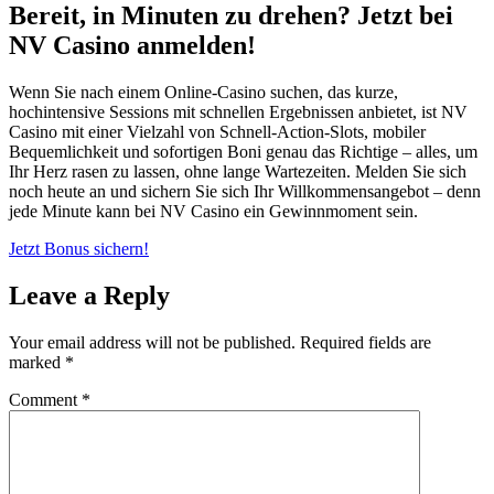
Bereit, in Minuten zu drehen? Jetzt bei
NV Casino anmelden!
Wenn Sie nach einem Online‑Casino suchen, das kurze,
hochintensive Sessions mit schnellen Ergebnissen anbietet, ist NV
Casino mit einer Vielzahl von Schnell‑Action‑Slots, mobiler
Bequemlichkeit und sofortigen Boni genau das Richtige – alles, um
Ihr Herz rasen zu lassen, ohne lange Wartezeiten. Melden Sie sich
noch heute an und sichern Sie sich Ihr Willkommensangebot – denn
jede Minute kann bei NV Casino ein Gewinnmoment sein.
Jetzt Bonus sichern!
Leave a Reply
Your email address will not be published.
Required fields are
marked
*
Comment
*