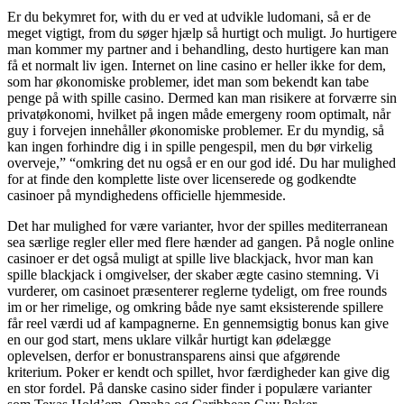
Er du bekymret for, with du er ved at udvikle ludomani, så er de
meget vigtigt, from du søger hjælp så hurtigt och muligt. Jo hurtigere
man kommer my partner and i behandling, desto hurtigere kan man
få et normalt liv igen. Internet on line casino er heller ikke for dem,
som har økonomiske problemer, idet man som bekendt kan tabe
penge på with spille casino. Dermed kan man risikere at forværre sin
privatøkonomi, hvilket på ingen måde emergeny room optimalt, når
guy i forvejen innehåller økonomiske problemer. Er du myndig, så
kan ingen forhindre dig i in spille pengespil, men du bør virkelig
overveje,” “omkring det nu også er en our god idé. Du har mulighed
for at finde den komplette liste over licenserede og godkendte
casinoer på myndighedens officielle hjemmeside.
Det har mulighed for være varianter, hvor der spilles mediterranean
sea særlige regler eller med flere hænder ad gangen. På nogle online
casinoer er det også muligt at spille live blackjack, hvor man kan
spille blackjack i omgivelser, der skaber ægte casino stemning. Vi
vurderer, om casinoet præsenterer reglerne tydeligt, om free rounds
im or her rimelige, og omkring både nye samt eksisterende spillere
får reel værdi ud af kampagnerne. En gennemsigtig bonus kan give
en our god start, mens uklare vilkår hurtigt kan ødelægge
oplevelsen, derfor er bonustransparens ainsi que afgørende
kriterium. Poker er kendt och spillet, hvor færdigheder kan give dig
en stor fordel. På danske casino sider finder i populære varianter