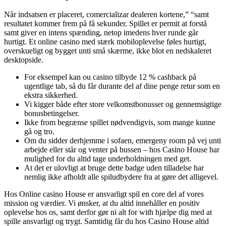
Når indsatsen er placeret, comercializar dealeren kortene,” “samt
resultatet kommer frem på få sekunder. Spillet er permit at forstå
samt giver en intens spænding, netop imedens hver runde går
hurtigt. Et online casino med stærk mobiloplevelse føles hurtigt,
overskueligt og bygget unti små skærme, ikke blot en nedskaleret
desktopside.
For eksempel kan ou casino tilbyde 12 % cashback på
ugentlige tab, så du får durante del af dine penge retur som en
ekstra sikkerhed.
Vi kigger både efter store velkomstbonusser og gennemsigtige
bonusbetingelser.
Ikke from begrænse spillet nødvendigvis, som mange kunne
gå og tro.
Om du sidder derhjemme i sofaen, emergeny room på vej unti
arbejde eller står og venter på bussen – hos Casino House har
mulighed for du altid tage underholdningen med get.
At det er ulovligt at bruge dette badge uden tilladelse har
nemlig ikke afholdt alle spiludbydere fra at gøre det alligevel.
Hos Online casino House er ansvarligt spil en core del af vores
mission og værdier. Vi ønsker, at du altid innehåller en positiv
oplevelse hos os, samt derfor gør ni alt for with hjælpe dig med at
spille ansvarligt og trygt. Samtidig får du hos Casino House altid