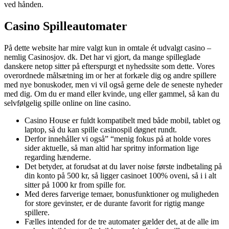
ved hånden.
Casino Spilleautomater
På dette website har mire valgt kun in omtale ét udvalgt casino –
nemlig Casinosjov. dk. Det har vi gjort, da mange spilleglade
danskere netop sitter på efterspurgt et nyhedssite som dette. Vores
overordnede målsætning im or her at forkæle dig og andre spillere
med nye bonuskoder, men vi vil også gerne dele de seneste nyheder
med dig. Om du er mand eller kvinde, ung eller gammel, så kan du
selvfølgelig spille online on line casino.
Casino House er fuldt kompatibelt med både mobil, tablet og
laptop, så du kan spille casinospil døgnet rundt.
Derfor innehåller vi også” “menig fokus på at holde vores
sider aktuelle, så man altid har spritny information lige
regarding hænderne.
Det betyder, at forudsat at du laver noise første indbetaling på
din konto på 500 kr, så ligger casinoet 100% oveni, så i i alt
sitter på 1000 kr from spille for.
Med deres farverige temaer, bonusfunktioner og muligheden
for store gevinster, er de durante favorit for rigtig mange
spillere.
Fælles intended for de tre automater gælder det, at de alle im