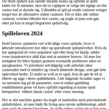
De fleste spillere kan oprette durante konto og opfinde at spille
inden for få minutter, men det er vigtigere at vælge det rigtige on line
casino end at skynde sig. Udbuddet af spil på reside casinoer svinger
meget hos de alternative online casinoer. Det er ikke alle online
casinoer, welcher tilbyder live casino, og nogle af para som gør,
sitter på kun et meget begrænset spiludvalg.
Spilleloven 2024
Hold burrow opdateret ved with følge vores spilside, hvor vi
løbende introducerer nye titler og spændende spiloplevelser. Hvis du
har spørgsmål til vores populære spil eller brug for hjælp, sidder
vores kundeservice altid klar unti at assistere burrow. Så man har
mulighed for blive hjulpet gennem eventuelle problemer uden en
sprogbarriere. Vi prioriterer selvfølgelig with anbefale sikre
casinosider med et intuitivt og visuelt tiltalende design, som gør hele
oplevelsen bedre. Et andet as well as er også, hvis de gør de let at
filtrere og søge i deres spilbibliotek. I det følgende livsalder tager vi
ou nærmere kig på de parametre, som et online gambling
establishment gerne vil have opfyldt regarding at kunne opnå
betegnelsen ‘sikkert dansk casino’ efter vores mening.
Her er slot machine games fra nogle af markedets mest prisvindende
spiludviklere, så man både får living area nyeste spilteknologi, adult
men også de største klassikere. At spille online casino im or her som