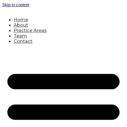
Skip to content
Home
About
Practice Areas
Team
Contact