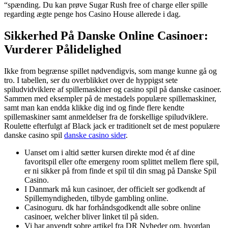
“spænding. Du kan prøve Sugar Rush free of charge eller spille
regarding ægte penge hos Casino House allerede i dag.
Sikkerhed På Danske Online Casinoer:
Vurderer Pålidelighed
Ikke from begrænse spillet nødvendigvis, som mange kunne gå og
tro. I tabellen, ser du overblikket over de hyppigst sete
spiludvidviklere af spillemaskiner og casino spil på danske casinoer.
Sammen med eksempler på de mestadels populære spillemaskiner,
samt man kan endda klikke dig ind og finde flere kendte
spillemaskiner samt anmeldelser fra de forskellige spiludviklere.
Roulette efterfulgt af Black jack er traditionelt set de mest populære
danske casino spil
danske casino sider
.
Uanset om i altid sætter kursen direkte mod ét af dine
favoritspil eller ofte emergeny room splittet mellem flere spil,
er ni sikker på from finde et spil til din smag på Danske Spil
Casino.
I Danmark må kun casinoer, der officielt ser godkendt af
Spillemyndigheden, tilbyde gambling online.
Casinoguru. dk har forhåndsgodkendt alle sobre online
casinoer, welcher bliver linket til på siden.
Vi har anvendt sobre artikel fra DR Nyheder om, hvordan