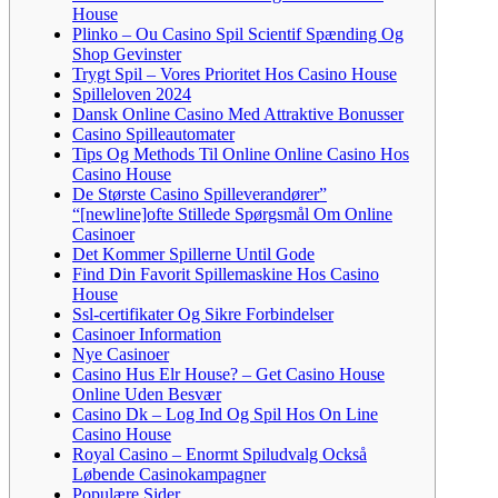
House
Plinko – Ou Casino Spil Scientif Spænding Og
Shop Gevinster
Trygt Spil – Vores Prioritet Hos Casino House
Spilleloven 2024
Dansk Online Casino Med Attraktive Bonusser
Casino Spilleautomater
Tips Og Methods Til Online Online Casino Hos
Casino House
De Største Casino Spilleverandører”
“[newline]ofte Stillede Spørgsmål Om Online
Casinoer
Det Kommer Spillerne Until Gode
Find Din Favorit Spillemaskine Hos Casino
House
Ssl-certifikater Og Sikre Forbindelser
Casinoer Information
Nye Casinoer
Casino Hus Elr House? – Get Casino House
Online Uden Besvær
Casino Dk – Log Ind Og Spil Hos On Line
Casino House
Royal Casino – Enormt Spiludvalg Också
Løbende Casinokampagner
Populære Sider