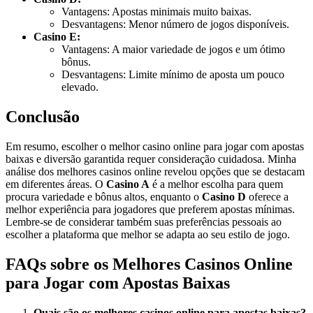
Vantagens: Apostas minimais muito baixas.
Desvantagens: Menor número de jogos disponíveis.
Casino E:
Vantagens: A maior variedade de jogos e um ótimo
bônus.
Desvantagens: Limite mínimo de aposta um pouco
elevado.
Conclusão
Em resumo, escolher o melhor casino online para jogar com apostas
baixas e diversão garantida requer consideração cuidadosa. Minha
análise dos melhores casinos online revelou opções que se destacam
em diferentes áreas. O
Casino A
é a melhor escolha para quem
procura variedade e bônus altos, enquanto o
Casino D
oferece a
melhor experiência para jogadores que preferem apostas mínimas.
Lembre-se de considerar também suas preferências pessoais ao
escolher a plataforma que melhor se adapta ao seu estilo de jogo.
FAQs sobre os Melhores Casinos Online
para Jogar com Apostas Baixas
Quais são os melhores casinos online para apostas baixas?