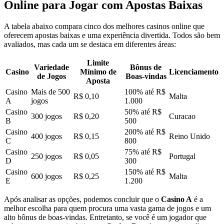
Online para Jogar com Apostas Baixas
A tabela abaixo compara cinco dos melhores casinos online que
oferecem apostas baixas e uma experiência divertida. Todos são bem
avaliados, mas cada um se destaca em diferentes áreas:
Limite
Variedade
Bônus de
Casino
Mínimo de
Licenciamento
de Jogos
Boas-vindas
Aposta
Casino
Mais de 500
100% até R$
R$ 0,10
Malta
A
jogos
1.000
Casino
50% até R$
300 jogos
R$ 0,20
Curacao
B
500
Casino
200% até R$
400 jogos
R$ 0,15
Reino Unido
C
800
Casino
75% até R$
250 jogos
R$ 0,05
Portugal
D
300
Casino
150% até R$
600 jogos
R$ 0,25
Malta
E
1.200
Após analisar as opções, podemos concluir que o
Casino A
é a
melhor escolha para quem procura uma vasta gama de jogos e um
alto bônus de boas-vindas. Entretanto, se você é um jogador que