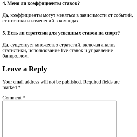
4. Меня ли коэффициенты ставок?
Да, коэффициенты могут меняться в зависимости от событий,
статистики и изменений в командах.
5. Есть ли стратегии для успешных ставок на спорт?
Да, существует множество стратегий, включая анализ
статистики, использование live-ставок и управление
банкроллом.
Leave a Reply
Your email address will not be published.
Required fields are
marked
*
Comment
*