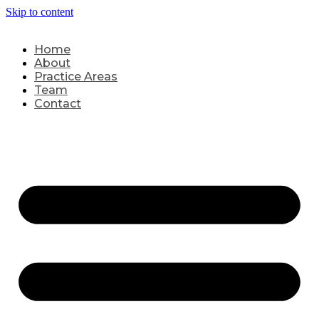
Skip to content
Home
About
Practice Areas
Team
Contact