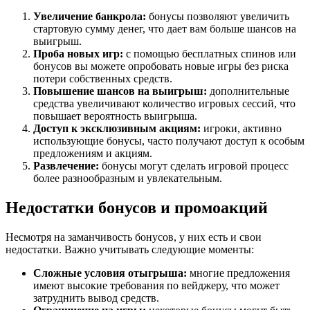
Увеличение банкрола:
бонусы позволяют увеличить
стартовую сумму денег, что дает вам больше шансов на
выигрыш.
Проба новых игр:
с помощью бесплатных спинов или
бонусов вы можете опробовать новые игры без риска
потери собственных средств.
Повышение шансов на выигрыш:
дополнительные
средства увеличивают количество игровых сессий, что
повышает вероятность выигрыша.
Доступ к эксклюзивным акциям:
игроки, активно
использующие бонусы, часто получают доступ к особым
предложениям и акциям.
Развлечение:
бонусы могут сделать игровой процесс
более разнообразным и увлекательным.
Недостатки бонусов и промоакций
Несмотря на заманчивость бонусов, у них есть и свои
недостатки. Важно учитывать следующие моменты:
Сложные условия отыгрыша:
многие предложения
имеют высокие требования по вейджеру, что может
затруднить вывод средств.