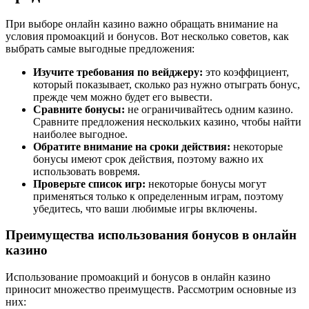
При выборе онлайн казино важно обращать внимание на
условия промоакций и бонусов. Вот несколько советов, как
выбрать самые выгодные предложения:
Изучите требования по вейджеру:
это коэффициент,
который показывает, сколько раз нужно отыграть бонус,
прежде чем можно будет его вывести.
Сравните бонусы:
не ограничивайтесь одним казино.
Сравните предложения нескольких казино, чтобы найти
наиболее выгодное.
Обратите внимание на сроки действия:
некоторые
бонусы имеют срок действия, поэтому важно их
использовать вовремя.
Проверьте список игр:
некоторые бонусы могут
применяться только к определенным играм, поэтому
убедитесь, что ваши любимые игры включены.
Преимущества использования бонусов в онлайн
казино
Использование промоакций и бонусов в онлайн казино
приносит множество преимуществ. Рассмотрим основные из
них: