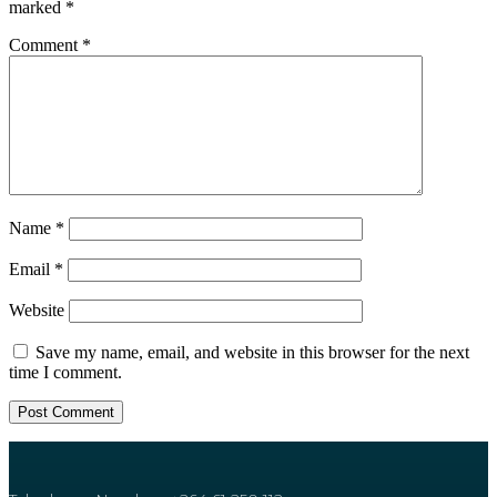
marked
*
Comment
*
Name
*
Email
*
Website
Save my name, email, and website in this browser for the next
time I comment.