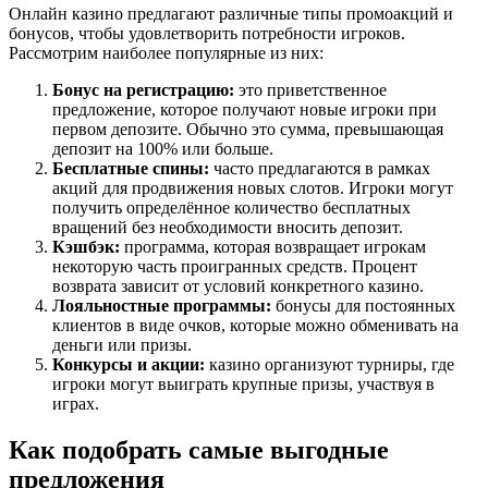
Онлайн казино предлагают различные типы промоакций и
бонусов, чтобы удовлетворить потребности игроков.
Рассмотрим наиболее популярные из них:
Бонус на регистрацию:
это приветственное
предложение, которое получают новые игроки при
первом депозите. Обычно это сумма, превышающая
депозит на 100% или больше.
Бесплатные спины:
часто предлагаются в рамках
акций для продвижения новых слотов. Игроки могут
получить определённое количество бесплатных
вращений без необходимости вносить депозит.
Кэшбэк:
программа, которая возвращает игрокам
некоторую часть проигранных средств. Процент
возврата зависит от условий конкретного казино.
Лояльностные программы:
бонусы для постоянных
клиентов в виде очков, которые можно обменивать на
деньги или призы.
Конкурсы и акции:
казино организуют турниры, где
игроки могут выиграть крупные призы, участвуя в
играх.
Как подобрать самые выгодные
предложения