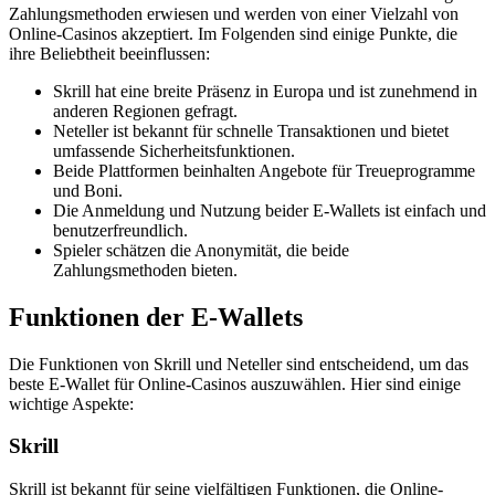
Zahlungsmethoden erwiesen und werden von einer Vielzahl von
Online-Casinos akzeptiert. Im Folgenden sind einige Punkte, die
ihre Beliebtheit beeinflussen:
Skrill hat eine breite Präsenz in Europa und ist zunehmend in
anderen Regionen gefragt.
Neteller ist bekannt für schnelle Transaktionen und bietet
umfassende Sicherheitsfunktionen.
Beide Plattformen beinhalten Angebote für Treueprogramme
und Boni.
Die Anmeldung und Nutzung beider E-Wallets ist einfach und
benutzerfreundlich.
Spieler schätzen die Anonymität, die beide
Zahlungsmethoden bieten.
Funktionen der E-Wallets
Die Funktionen von Skrill und Neteller sind entscheidend, um das
beste E-Wallet für Online-Casinos auszuwählen. Hier sind einige
wichtige Aspekte:
Skrill
Skrill ist bekannt für seine vielfältigen Funktionen, die Online-