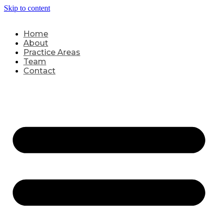
Skip to content
Home
About
Practice Areas
Team
Contact