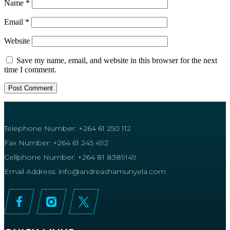
Name
*
Email
*
Website
Save my name, email, and website in this browser for the next
time I comment.
Telephone Number: +264 61 250 112
Fax Number: +264 61 245 492
Cellphone Number: +264 81 8389149
Email Address: info@andreashamunyela.com