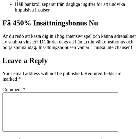
Håll bankroll separat från dagliga utgifter för att undvika
impulsiva insatser.
Få 450% Insättningsbonus Nu
Är du redo att kasta dig in i hög‑intensivt spel och känna adrenalinet
av snabba vinster? Då är det dags att hämta din välkomstbonus och
börja spinna idag. Insättningsbonusen väntar—missa inte chansen!
Leave a Reply
Your email address will not be published.
Required fields are
marked
*
Comment
*