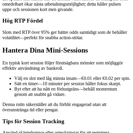
omedelbart ökar nästa utbetalningsmöjlighet; detta håller pulsen
uppe och sessionen kort men givande.
Hög RTP Fördel
Slots med RTP över 95% ger bättre odds samtidigt som de behåller
volatilitet—perfekt för snabba action‑stötar.
Hantera Dina Mini‑Sessions
En typisk kort session följer förutsägbara mönster som möjliggör
effektiv användning av bankroll.
Välj en slot med låg minsta insats—€0.01 eller €0.02 per spin.
Sätt en timer—10 minuter per session håller fokus skarpt.
Byt efter att ha nått en förlustgräns—behåll momentum
genom att snabbt gå vidare.
Denna rutin säkerställer att du förblir engagerad utan att
överanstränga tid eller pengar.
Tips för Session Tracking
Använd skärmdumpar eller anteckningar för att registrera