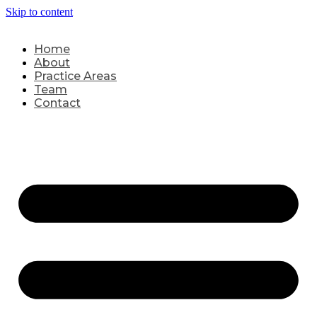
Skip to content
Home
About
Practice Areas
Team
Contact