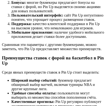
Бонусы:
многие букмекеры предлагают бонусы на
ставки с форой, но Pin Up выделяется своими акциями
для новых пользователей.
Пользовательский интерфейс:
сайт Pin Up интуитивно
понятен, что упрощает процесс размещения ставок.
Поддержка:
качество клиентской поддержки в Pin Up
на высоком уровне, что немаловажно для игроков.
Мобильное приложение:
наличие удобного мобильного
приложения делает ставки более доступными.
Сравнивая эти параметры с другими букмекерами, можно
заметить, что Pin Up предоставляет множество преимуществ.
Преимущества ставок с форой на баскетбол в Pin
Up
Среди явных преимуществ ставок в Pin Up стоит выделить:
Широкий выбор событий:
букмекер предлагает
обширный выбор матчей, включая турниры NBA и
другие крупные лиги.
Удобные способы оплаты:
пользователи могут
выбирать из множества способов пополнения счёта.
Качественные прогнозы:
Pin Up регулярно публикует
аналитические материалы и прогнозы, что помогает