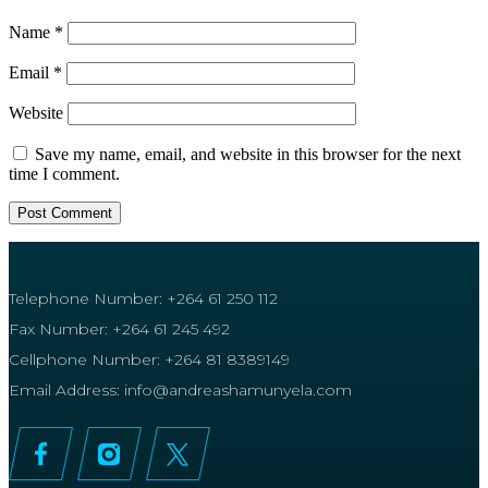
Name
*
Email
*
Website
Save my name, email, and website in this browser for the next
time I comment.
Telephone Number: +264 61 250 112
Fax Number: +264 61 245 492
Cellphone Number: +264 81 8389149
Email Address: info@andreashamunyela.com