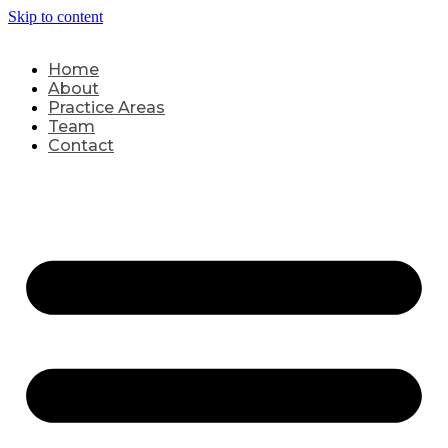
Skip to content
Home
About
Practice Areas
Team
Contact