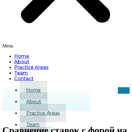
Menu
Home
About
Practice Areas
Team
Contact
Home
About
Practice Areas
GET AN INSTANT
CASE REVIEW
Team
Сравнение ставок с форой на