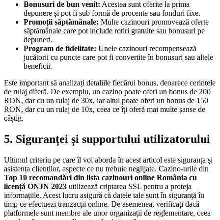
Bonusuri de bun venit:
Acestea sunt oferite la prima
depunere și pot fi sub formă de procente sau fonduri fixe.
Promoții săptămânale:
Multe cazinouri promovează oferte
săptămânale care pot include rotiri gratuite sau bonusuri pe
depuneri.
Program de fidelitate:
Unele cazinouri recompensează
jucătorii cu puncte care pot fi convertite în bonusuri sau altele
beneficii.
Este important să analizați detaliile fiecărui bonus, deoarece cerințele
de rulaj diferă. De exemplu, un cazino poate oferi un bonus de 200
RON, dar cu un rulaj de 30x, iar altul poate oferi un bonus de 150
RON, dar cu un rulaj de 10x, ceea ce îți oferă mai multe șanse de
câștig.
5. Siguranței și supportului utilizatorului
Ultimul criteriu pe care îl voi aborda în acest articol este siguranța și
asistența clienților, aspecte ce nu trebuie neglijate. Cazino-urile din
Top 10 recomandări din lista cazinouri online România cu
licență ONJN 2023
utilizează criptarea SSL pentru a proteja
informațiile. Acest lucru asigură că datele tale sunt în siguranță în
timp ce efectuezi tranzacții online. De asemenea, verificați dacă
platformele sunt membre ale unor organizații de reglementare, ceea