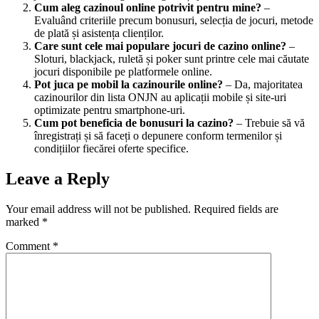
Cum aleg cazinoul online potrivit pentru mine?
–
Evaluând criteriile precum bonusuri, selecția de jocuri, metode
de plată și asistența clienților.
Care sunt cele mai populare jocuri de cazino online?
–
Sloturi, blackjack, ruletă și poker sunt printre cele mai căutate
jocuri disponibile pe platformele online.
Pot juca pe mobil la cazinourile online?
– Da, majoritatea
cazinourilor din lista ONJN au aplicații mobile și site-uri
optimizate pentru smartphone-uri.
Cum pot beneficia de bonusuri la cazino?
– Trebuie să vă
înregistrați și să faceți o depunere conform termenilor și
condițiilor fiecărei oferte specifice.
Leave a Reply
Your email address will not be published.
Required fields are
marked
*
Comment
*