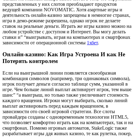
представленных у них слотов преобладают продуктов
ведущей компании NOVOMATIC. Хотя азартные игры и
деятельность онлайн-казино запрещены в немногие странах,
игра в демо-режиме разрешена, однако игрок не делаете
ставок на реальные деньги. Играть же игры казино можно на
любом устройстве с доступом и Интернет. Вы могу делать
ставки и” “выигрывать, играя на компьютерах и смартфонах
зависимости от операционной системы
1хбет
.
Онлайн-казино: Как Игра Устроена И как Не
Потерять контролем
Если на выигрышной линии появляется своеобразная
комбинация символов (например, три одинаковых символа),
игрок получает деньги согласно таблице сумм, указанной в
игре. Чем больше линий выплат активирует игрок, тем выше
шанс” “а выигрыш, но только также увеличивает стоимость
каждого вращения. Игроки могут выбирать, сколько линий
выплат активировать перед каждым вращением, в
зависимости ото своей игровой стратегии. Все слоты
провайдера созданы с одновременным технологии HTML5,
что позволяет комфортно играть как на компьютерах, так и на
смартфонах. Помимо игровых автоматов, StakeLogic также
разрабатывает игры ддя живых казино, те как рулетка, покер,