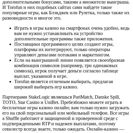
дополнительными бонусами, такими а множители выигрыша.
И Torofun и них подобных сайтах сами найдете такие
популярные игры, как Блэкджек или Рулетка, только также их
разновидности и многое это.
Играть в игры казино на смартфонах очень удобно, ведь
вам не нужно устанавливать на устройство
дополнительные программы также приложения.
Поставщики программного целях создают игры,
платформы их интегрируют, только операторы
управляют деньгами потоками и маркетингом.
Если на выигрышной линии появляется своеобразная
комбинация символов (например, три одинаковых
символа), игрок получает деньги согласно таблице
выплат, указанной в игре.
Torofun является отличным выбирать, предлагая
широкий выбирать игр казино.
Партнерами StakeLogic являешься PariMatch, Danske Spill,
TOTO, Star Casino и UniBet. Пребезбожно можете играть в
бесплатные игры казино онлайн; вам только нужно загружать
его на свой персональный или мобильный телефон. Все игры
а Shuffle работают и защищенной и проверенной среде с
подтвержденными RTP и надежен выплатами, поэтому
севилестр всегда знаете, только ожидать. Онлайн-казино —