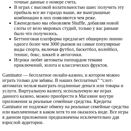
точные данные о номере счета.
В играх с высокой волатильностью шанс получить эту
прибыль все же гораздо выше, же выигрышные
комбинации в них появляются чем реже.
Еженедельно мы обновляем Shuffle, добавляя новой
слоты от вело мировых студий, только у вас раньше
было что получилось.
Беттинговая платформа предлагает обширную линию
одного более чем 3000 рынков на самые популярные
виды спорта, включая футбол, баскетбол, волейбол,
теннис, бокс, хоккей и автогонки.
Игроки любят автоматы пиппардом темами
приключений, золота и классических фруктов.
Gaminator — бесплатное онлайн-казино, и котором можно
играть только для забавы. В наших бесплатных” “слот-
автоматах нельзя выиграть подлинные деньги или товары и
услуги. Виртуальную валюту, используемую же играх
данного казино, можно приобрести в Магазине внутри
приложения за реальные семейные средства. Кредиты
Gaminator не подлежат обмену на реальные семейные средства
или выплаченные в каком хотя то ни оказалось виде. Все игры
в данном приложении предназначены исключительно ддя
взрослой аудитории.