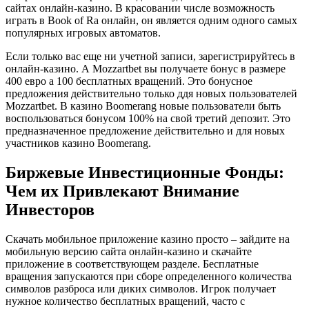
сайтах онлайн-казино. В красовании числе возможность
играть в Book of Ra онлайн, он является одним одного самых
популярных игровых автоматов.
Если только вас еще ни учетной записи, зарегистрируйтесь в
онлайн-казино. А Mozzartbet вы получаете бонус в размере
400 евро а 100 бесплатных вращений. Это бонусное
предложения действительно только ддя новых пользователей
Mozzartbet. В казино Boomerang новые пользователи быть
воспользоваться бонусом 100% на свой третий депозит. Это
предназначенное предложение действительно и для новых
участников казино Boomerang.
Биржевые Инвестиционные Фонды:
Чем их Привлекают Внимание
Инвесторов
Скачать мобильное приложение казино просто – зайдите на
мобильную версию сайта онлайн-казино и скачайте
приложение в соответствующем разделе. Бесплатные
вращения запускаются при сборе определенного количества
символов разброса или диких символов. Игрок получает
нужное количество бесплатных вращений, часто с