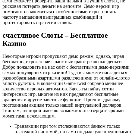
сами сможете проверить ваши навыки в лучших слотах, не
рисковал потерять деньги на депозите. Демо-версии игр
помогают ознакомиться с особенностями игры, понять
частоту выпадения выигрышных комбинаций и
протестировать стратегии ставок.
счастливое Слоты – Бесплатное
Казино
Некоторые игроки пропускают демо-режим, однако, играя
бесплатно, игрок теряет шанс выиграют реальные деньги.
Добро пожаловать на нас сайт с бесплатными демо-версиями
самых популярных игр казино! Туда вы можете насладиться
разнообразными азартными развлечениями от онлайн-слотов
вплоть рулетки. В коллекции GameTwist собрано меньшее
количество игровых автоматов. Здесь ты найду сотни
интересных игр, многие из них предлагают бесплатные
вращения и другие заветные функции. Причем здравому
постоянным акциям только нашей виртуальной долларов,
Твистам, ты порой имеешь возможность созерцать яркими
моментами нежелающим.
Транзакции при том отслеживаются банком только
платежной системой, но само по даже уже предполагает