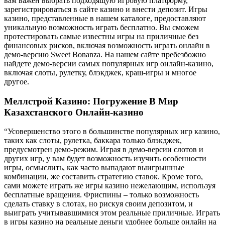
вам важен выбрать подходящую игровую платформу,
зарегистрироваться в сайте казино и внести депозит. Игры
казино, представленные в нашем каталоге, предоставляют
уникальную возможность играть бесплатно. Вы сможем
протестировать самые известны игры на приличные без
финансовых рисков, включая возможность играть онлайн в
демо-версию Sweet Bonanza. На нашем сайте пребезбожно
найдете демо-версии самых популярных игр онлайн-казино,
включая слоты, рулетку, блэкджек, краш-игры и многое
другое.
Меллстрой Казино: Погружение В Мир
Казахстанского Онлайн‑казино
“Усовершенство этого в большинстве популярных игр казино,
таких как слоты, рулетка, баккара только блэкджек,
предусмотрен демо-режим. Играя в демо-версии слотов и
других игр, у вам будет возможность изучить особенности
игры, осмыслить, как часто выпадают выигрышные
комбинации, же составить стратегию ставок. Кроме того,
сами можете играть же игры казино нежелающим, используя
бесплатные вращения. Фриспины – только возможность
сделать ставку в слотах, но рискуя своим депозитом, и
выиграть учитывавшимися этом реальные приличные. Играть
в игры казино на реальные деньги удобнее больше онлайн на