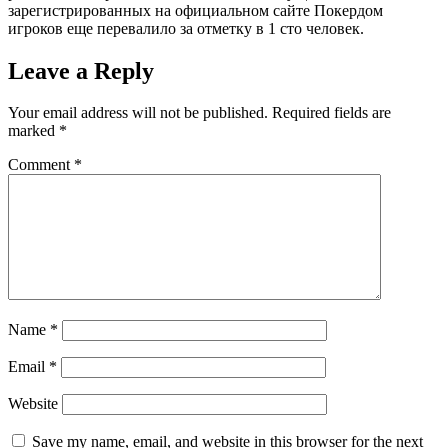
зарегистрированных на официальном сайте Покердом
игроков еще перевалило за отметку в 1 сто человек.
Leave a Reply
Your email address will not be published.
Required fields are
marked
*
Comment
*
Name
*
Email
*
Website
Save my name, email, and website in this browser for the next