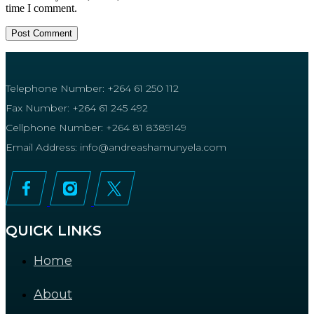
time I comment.
Telephone Number: +264 61 250 112
Fax Number: +264 61 245 492
Cellphone Number: +264 81 8389149
Email Address: info@andreashamunyela.com
QUICK LINKS
Home
About